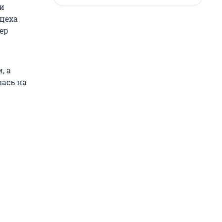
ри
 цеха
ер
, а
ась на