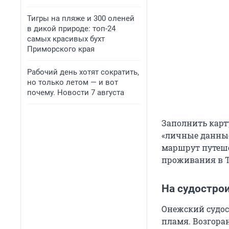
Тигры на пляже и 300 оленей
в дикой природе: топ-24
самых красивых бухт
Приморского края
Рабочий день хотят сократить,
но только летом — и вот
почему. Новости 7 августа
Заполнить карту
«личные данные
маршрут путеше
проживания в Т
На судостро
Онежский судост
пламя. Возгора