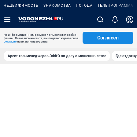
НЕДВИЖИМОСТЬ
ЗНАКОМСТВА
ПОГОДА
ТЕЛЕПРОГРАММА
На информационном ресурсе применяются cookie-
Согласен
файлы. Оставаясь на сайте, вы подтверждаете свое
согласие
на их использование.
Арест топ-менеджеров ЭФКО по делу о мошенничестве
Где отдохну