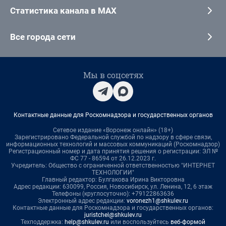
Статистика канала в MAX
Все города сети
Мы в соцсетях
Контактные данные для Роскомнадзора и государственных органов
Сетевое издание «Воронеж онлайн» (18+)
Зарегистрировано Федеральной службой по надзору в сфере связи,
информационных технологий и массовых коммуникаций (Роскомнадзор)
Регистрационный номер и дата принятия решения о регистрации: ЭЛ №
ФС 77 - 86594 от 26.12.2023 г.
Учредитель: Общество с ограниченной ответственностью "ИНТЕРНЕТ
ТЕХНОЛОГИИ"
Главный редактор: Булгакова Ирина Викторовна
Адрес редакции: 630099, Россия, Новосибирск, ул. Ленина, 12, 6 этаж
Телефоны (круглосуточно): +79122863636
Электронный адрес редакции:
voronezh1@shkulev.ru
Контактные данные для Роскомнадзора и государственных органов:
juristchel@shkulev.ru
Техподдержка:
help@shkulev.ru
или воспользуйтесь
веб-формой