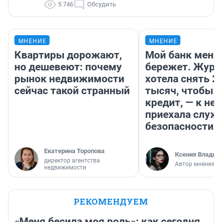
5 746
Обсудить
МНЕНИЕ
МНЕНИЕ
Квартиры дорожают,
Мой банк меня
но дешевеют: почему
бережет. Журн
рынок недвижимости
хотела снять 2
сейчас такой странный
тысяч, чтобы п
кредит, — к не
приехала служ
безопасности
Екатерина Торопова
Ксения Владим
директор агентства
Автор мнения
недвижимости
РЕКОМЕНДУЕМ
«Меня бесила моя роль»: как сегодня