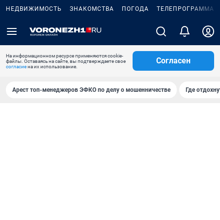
НЕДВИЖИМОСТЬ
ЗНАКОМСТВА
ПОГОДА
ТЕЛЕПРОГРАММА
На информационном ресурсе применяются cookie-
Согласен
файлы. Оставаясь на сайте, вы подтверждаете свое
согласие
на их использование.
Арест топ-менеджеров ЭФКО по делу о мошенничестве
Где отдохну