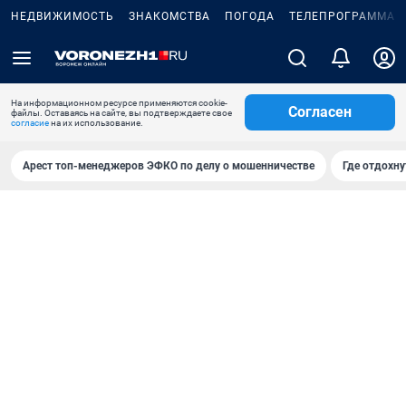
НЕДВИЖИМОСТЬ
ЗНАКОМСТВА
ПОГОДА
ТЕЛЕПРОГРАММА
На информационном ресурсе применяются cookie-
Согласен
файлы. Оставаясь на сайте, вы подтверждаете свое
согласие
на их использование.
Арест топ-менеджеров ЭФКО по делу о мошенничестве
Где отдохну