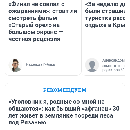
«Финал не совпал с
«За неделю две
ожиданиями»: стоит ли
были страшные
смотреть фильм
туристка расск
«Старый орел» на
отдыхе в Крым
большом экране —
честная рецензия
Александра Ис
Надежда Губарь
заместитель гл
редактора 63.RU
РЕКОМЕНДУЕМ
«Уголовник я, родные со мной не
общаются»: как бывший «афганец» 30
лет живет в землянке посреди леса
под Рязанью