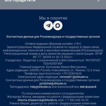
Все города сети
Мы в соцсетях
Контактные данные для Роскомнадзора и государственных органов
Сетевое издание «Воронеж онлайн» (18+)
Зарегистрировано Федеральной службой по надзору в сфере связи,
информационных технологий и массовых коммуникаций (Роскомнадзор)
Регистрационный номер и дата принятия решения о регистрации: ЭЛ №
ФС 77 - 86594 от 26.12.2023 г.
Учредитель: Общество с ограниченной ответственностью "ИНТЕРНЕТ
ТЕХНОЛОГИИ"
Главный редактор: Булгакова Ирина Викторовна
Адрес редакции: 630099, Россия, Новосибирск, ул. Ленина, 12, 6 этаж
Телефоны (круглосуточно): +79122863636
Электронный адрес редакции:
voronezh1@shkulev.ru
Контактные данные для Роскомнадзора и государственных органов:
juristchel@shkulev.ru
Техподдержка:
help@shkulev.ru
или воспользуйтесь
веб-формой
По вопросам коммерческого сотрудничества:
Жапарова Жанна, менеджер по работе с федеральными клиентами
zhanna.zhaparova@shkulev.ru
, моб. + 7 982 640 34 32
Ревина Мария, директор по работе с федеральными клиентами