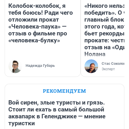
Колобок-колобок, я
«Никого нельз
тебя боюсь! Ради чего
победить». О ч
отложили прокат
главный блокб
«Человека-паука» —
этого года, ко
отзыв о фильме про
бьет рекорды 
«человека-булку»
прокате: честн
отзыв на «Оди
Нолана
Стас Соколов
Надежда Губарь
Эксперт
РЕКОМЕНДУЕМ
Вой сирен, злые туристы и грязь.
Стоит ли ехать в самый большой
аквапарк в Геленджике — мнение
туристки