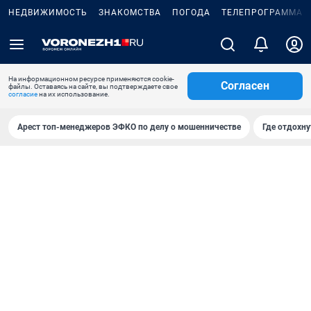
НЕДВИЖИМОСТЬ
ЗНАКОМСТВА
ПОГОДА
ТЕЛЕПРОГРАММА
На информационном ресурсе применяются cookie-
Согласен
файлы. Оставаясь на сайте, вы подтверждаете свое
согласие
на их использование.
Арест топ-менеджеров ЭФКО по делу о мошенничестве
Где отдохну