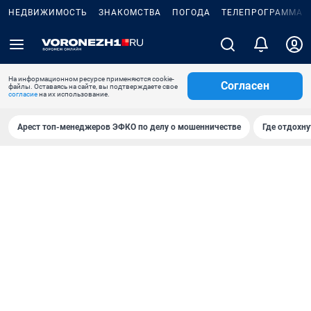
НЕДВИЖИМОСТЬ
ЗНАКОМСТВА
ПОГОДА
ТЕЛЕПРОГРАММА
На информационном ресурсе применяются cookie-
Согласен
файлы. Оставаясь на сайте, вы подтверждаете свое
согласие
на их использование.
Арест топ-менеджеров ЭФКО по делу о мошенничестве
Где отдохну