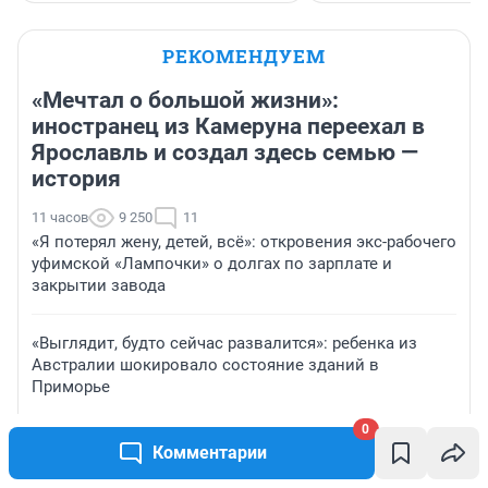
РЕКОМЕНДУЕМ
«Мечтал о большой жизни»:
иностранец из Камеруна переехал в
Ярославль и создал здесь семью —
история
11 часов
9 250
11
«Я потерял жену, детей, всё»: откровения экс-рабочего
уфимской «Лампочки» о долгах по зарплате и
закрытии завода
«Выглядит, будто сейчас развалится»: ребенка из
Австралии шокировало состояние зданий в
Приморье
0
Работает в клинике и играет в театре — что известно
Комментарии
о сестре Вани Дмитриенко, оскандалившейся на