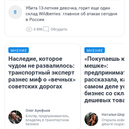
Убита 13-летняя девочка, горит еще один
5
склад Wildberries: главное об атаках сегодня
в России
6 896
Обсудить
МНЕНИЕ
МНЕНИЕ
Наследие, которое
«Покупаешь ко
чудом не развалилось:
мешке»:
транспортный эксперт
предпринимат
разнес миф о «вечных»
рассказала, как
советских дорогах
самом деле ус
бизнес со скл
дешевых това
Олег Арефьев
Наталья Шорох
Блогер, предприниматель,
владелец в транспортном
Открыла кофейн
бизнесе
деньги соцразв