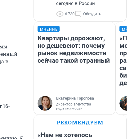
сегодня в России
6 730
Обсудить
МНЕНИЕ
МНЕНИ
Квартиры дорожают,
«Поку
но дешевеют: почему
мешке
 мы
рынок недвижимости
предп
твенный
сейчас такой странный
расска
ца в
самом
бизне
дешев
Екатерина Торопова
директор агентства
 16-
недвижимости
РЕКОМЕНДУЕМ
«Нам не хотелось
амилию. Я