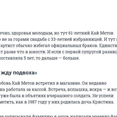
ечно, здоровья молодым, но тут 61-летний Кай Метов
 не за горами свадьба с 33-летней избранницей. И тут
 артист обычно избегал официальных браков. Единс
т разве что в юности. И если с первой супругой разни
составляла 5 лет, то дальше — больше.
 жду подвоха»
бовь Кай Метов встретил в магазине. Он недавно
на работала за кассой. Встреча, вспышка, искра — и вот
 уже была в объятиях вчерашнего солдата. Не успели
тить, как в 1987 году у них родилась дочь Кристина.
не записывали фамилию в загсе, написали мамину ф