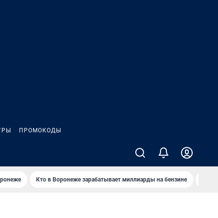
ГРЫ
ПРОМОКОДЫ
оронеже
Кто в Воронеже зарабатывает миллиарды на бензине
Где в