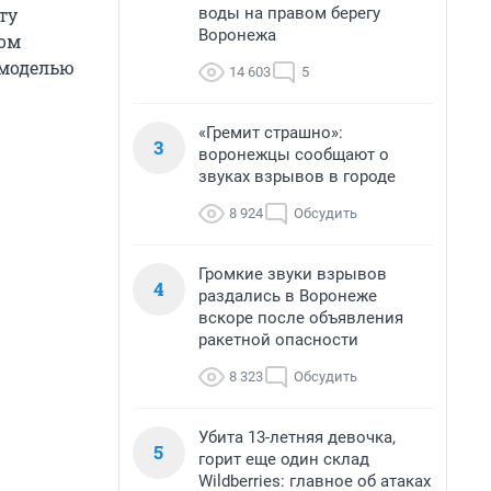
воды на правом берегу
ту
Воронежа
сом
 моделью
14 603
5
«Гремит страшно»:
3
воронежцы сообщают о
звуках взрывов в городе
8 924
Обсудить
Громкие звуки взрывов
4
раздались в Воронеже
вскоре после объявления
ракетной опасности
8 323
Обсудить
Убита 13-летняя девочка,
5
горит еще один склад
Wildberries: главное об атаках