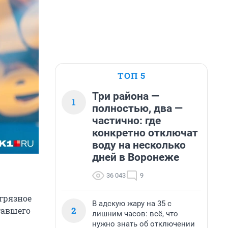
ТОП 5
Три района —
1
полностью, два —
частично: где
конкретно отключат
воду на несколько
дней в Воронеже
36 043
9
 грязное
В адскую жару на 35 с
2
тавшего
лишним часов: всё, что
нужно знать об отключении