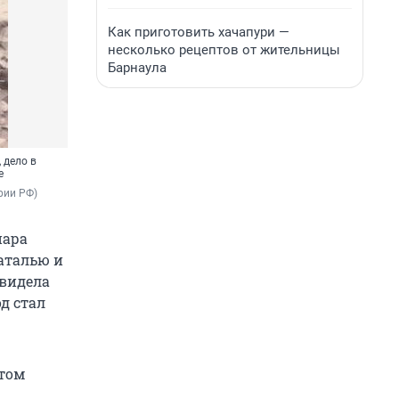
Как приготовить хачапури —
несколько рецептов от жительницы
Барнаула
 дело в
е
рии РФ)
пара
аталью и
 видела
д стал
отом