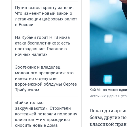
Путин вывел крипту из тени.
Что изменит новый закон о
легализации цифровых валют
в России
На Кубани горит НПЗ из-за
атаки беспилотников: есть
пострадавшие. Главное о
ночных налетах
Зоотехник и владелец
молочного предприятия: что
известно о депутате
воронежской облдумы Сергее
Трибунском
Кай Метов может одним
Источник: 
Дарья Шуто
«Гайки только
закручиваются». Строители
Пока одни артис
коттеджей потеряли половину
белье, другие н
клиентов — им приходится
классикой прави
сносить новые дома