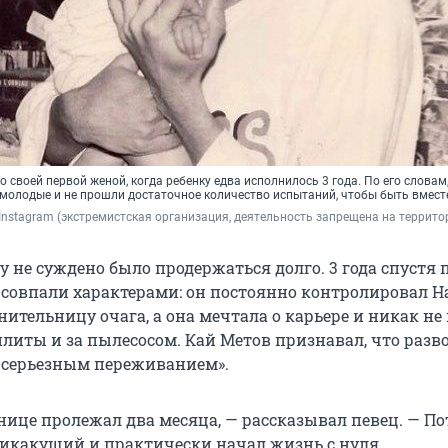
о своей первой женой, когда ребенку едва исполнилось 3 года. По его словам,
 молодые и не прошли достаточное количество испытаний, чтобы быть вмест
 Instagram (экстремистская организация, деятельность запрещена на террито
у не суждено было продержаться долго. 3 года спустя 
е совпали характерами: он постоянно контролировал Н
нительницу очага, а она мечтала о карьере и никак не
плиты и за пылесосом. Кай Метов признавал, что разво
ь серьезным переживанием».
ьнице пролежал два месяца, — рассказывал певец. — П
икакущий и практически начал жизнь с нуля.