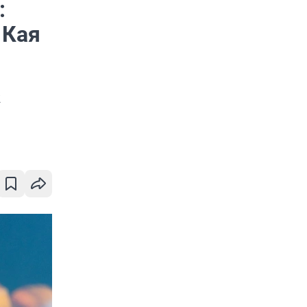
:
 Кая
к