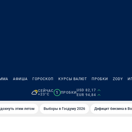
АММА
АФИША
ГОРОСКОП
КУРСЫ ВАЛЮТ
ПРОБКИ
ZODY
И
USD 82,17
СЕЙЧАС
1
ПРОБКИ
+23°C
EUR 94,84
тдохнуть этим летом
Выборы в Госдуму 2026
Дефицит бензина в В