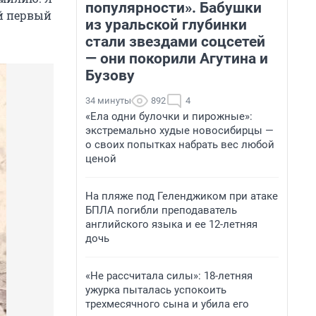
популярности». Бабушки
ой первый
из уральской глубинки
стали звездами соцсетей
— они покорили Агутина и
Бузову
34 минуты
892
4
«Ела одни булочки и пирожные»:
экстремально худые новосибирцы —
о своих попытках набрать вес любой
ценой
На пляже под Геленджиком при атаке
БПЛА погибли преподаватель
английского языка и ее 12-летняя
дочь
«Не рассчитала силы»: 18-летняя
ужурка пыталась успокоить
трехмесячного сына и убила его