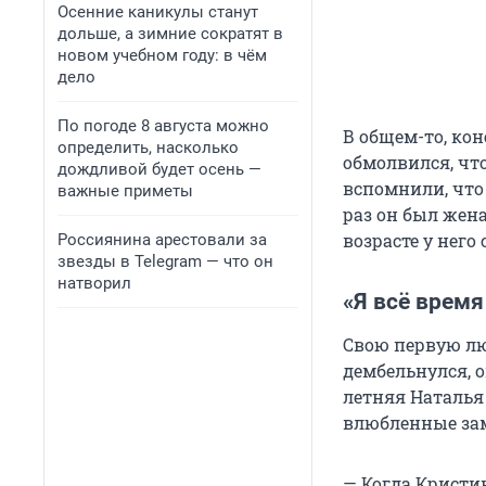
Осенние каникулы станут
дольше, а зимние сократят в
новом учебном году: в чём
дело
По погоде 8 августа можно
В общем-то, кон
определить, насколько
обмолвился, что
дождливой будет осень —
вспомнили, что
важные приметы
раз он был жена
возрасте у него 
Россиянина арестовали за
звезды в Telegram — что он
натворил
«Я всё время
Свою первую лю
дембельнулся, о
летняя Наталья
влюбленные заме
— Когда Кристи