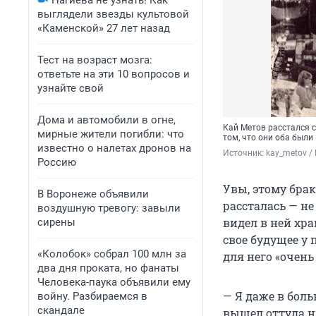
Нагиева не узнать! Как
выглядели звезды культовой
«Каменской» 27 лет назад
Тест на возраст мозга:
ответьте на эти 10 вопросов и
узнайте свой
Дома и автомобили в огне,
Кай Метов расстался с
мирные жители погибли: что
том, что они оба были
известно о налетах дронов на
Источник: 
kay_metov 
/
Россию
Увы, этому брак
В Воронеже объявили
рассталась — н
воздушную тревогу: завыли
видел в ней хра
сирены
свое будущее у 
«Колобок» собрал 100 млн за
для него «очен
два дня проката, но фанаты
Человека-паука объявили ему
— Я даже в бол
войну. Разбираемся в
скандале
вышел оттуда н