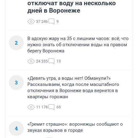
отключат воду на несколько
дней в Воронеже
37 246
9
В адскую жару на 35 с лишним часов: всё, что
2
нужно знать об отключении воды на правом
берегу Воронежа
24 335
13
«Девять утра, а воды нет! Обманули?»
3
Рассказываем, когда после масштабного
отключения в Воронеже вода вернется в
квартиры горожан
11 178
65
«Гремит страшно»: воронежцы сообщают о
4
звуках взрывов в городе