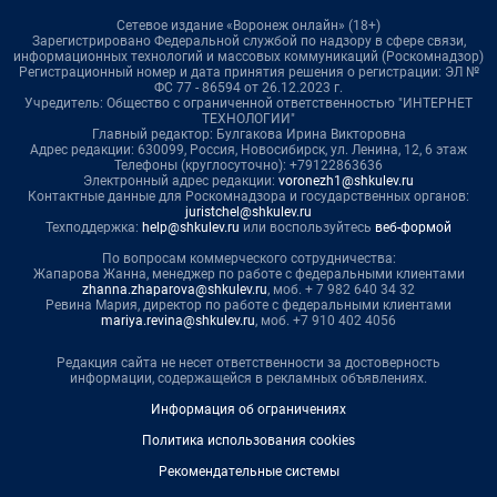
Сетевое издание «Воронеж онлайн» (18+)
Зарегистрировано Федеральной службой по надзору в сфере связи,
информационных технологий и массовых коммуникаций (Роскомнадзор)
Регистрационный номер и дата принятия решения о регистрации: ЭЛ №
ФС 77 - 86594 от 26.12.2023 г.
Учредитель: Общество с ограниченной ответственностью "ИНТЕРНЕТ
ТЕХНОЛОГИИ"
Главный редактор: Булгакова Ирина Викторовна
Адрес редакции: 630099, Россия, Новосибирск, ул. Ленина, 12, 6 этаж
Телефоны (круглосуточно): +79122863636
Электронный адрес редакции:
voronezh1@shkulev.ru
Контактные данные для Роскомнадзора и государственных органов:
juristchel@shkulev.ru
Техподдержка:
help@shkulev.ru
или воспользуйтесь
веб-формой
По вопросам коммерческого сотрудничества:
Жапарова Жанна, менеджер по работе с федеральными клиентами
zhanna.zhaparova@shkulev.ru
, моб. + 7 982 640 34 32
Ревина Мария, директор по работе с федеральными клиентами
mariya.revina@shkulev.ru
, моб. +7 910 402 4056
Редакция сайта не несет ответственности за достоверность
информации, содержащейся в рекламных объявлениях.
Информация об ограничениях
Политика использования cookies
Рекомендательные системы