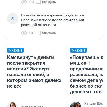
9 785
Обсудить
Громкие звуки взрывов раздались в
5
Воронеже вскоре после объявления
ракетной опасности
9 068
Обсудить
МНЕНИЕ
МНЕНИЕ
Как вернуть деньги
«Покупаешь ко
после закрытия
мешке»:
ипотеки? Эксперт
предпринимат
назвала способ, о
рассказала, как
котором знают далеко
самом деле ус
не все
бизнес со скл
дешевых това
Наталья Шорох
Анна Ермакова