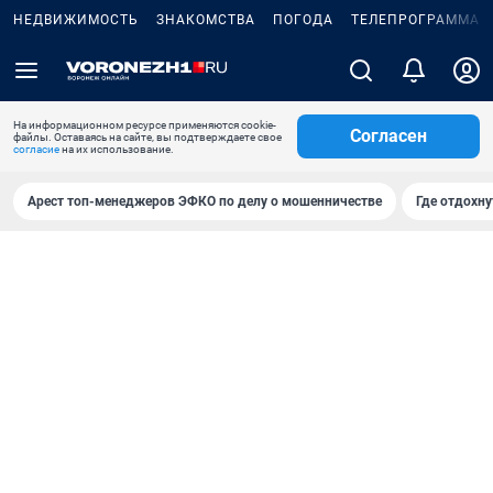
НЕДВИЖИМОСТЬ
ЗНАКОМСТВА
ПОГОДА
ТЕЛЕПРОГРАММА
На информационном ресурсе применяются cookie-
Согласен
файлы. Оставаясь на сайте, вы подтверждаете свое
согласие
на их использование.
Арест топ-менеджеров ЭФКО по делу о мошенничестве
Где отдохну