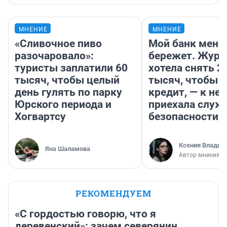
МНЕНИЕ
МНЕНИЕ
«Сливочное пиво
Мой банк меня
разочаровало»:
бережет. Журн
туристы заплатили 60
хотела снять 2
тысяч, чтобы целый
тысяч, чтобы п
день гулять по парку
кредит, — к не
Юрского периода и
приехала служ
Хогвартсу
безопасности
Ксения Владим
Яна Шаламова
Автор мнения
РЕКОМЕНДУЕМ
«С гордостью говорю, что я
деревенский»: зачем северянин