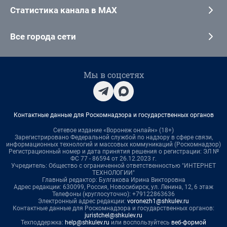
Статистика канала в MAX
Все города сети
Мы в соцсетях
Контактные данные для Роскомнадзора и государственных органов
Сетевое издание «Воронеж онлайн» (18+)
Зарегистрировано Федеральной службой по надзору в сфере связи,
информационных технологий и массовых коммуникаций (Роскомнадзор)
Регистрационный номер и дата принятия решения о регистрации: ЭЛ №
ФС 77 - 86594 от 26.12.2023 г.
Учредитель: Общество с ограниченной ответственностью "ИНТЕРНЕТ
ТЕХНОЛОГИИ"
Главный редактор: Булгакова Ирина Викторовна
Адрес редакции: 630099, Россия, Новосибирск, ул. Ленина, 12, 6 этаж
Телефоны (круглосуточно): +79122863636
Электронный адрес редакции:
voronezh1@shkulev.ru
Контактные данные для Роскомнадзора и государственных органов:
juristchel@shkulev.ru
Техподдержка:
help@shkulev.ru
или воспользуйтесь
веб-формой