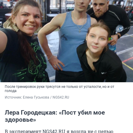
После тренировок руки трясутся не только от усталости, но и от
голода
Источник: 
Елена Гуськова / NGS42.RU
Лера Городецкая: «Пост убил мое
здоровье»
В эксперимент NGS42.RU я вошла не с целью