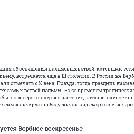
ния об освящении пальмовых ветвей, которыми уст
ьему, встречается еще в III столетии. В России же Вер
али отмечать с Х века. Правда, тогда праздник назыв
 тех самых ветвей пальмы. Но со временем тропически
бы: на севере это первое растение, которое оживает по
то символизирует победу жизни над смертью и воскре
нуется Вербное воскресенье