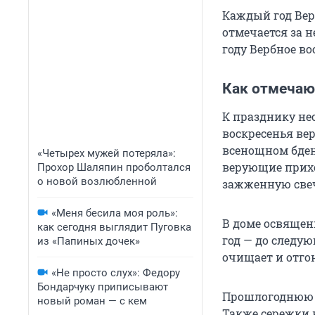
Каждый год Вер
отмечается за н
году Вербное в
Как отмечаю
К празднику не
воскресенья ве
всенощном бден
«Четырех мужей потеряла»:
верующие прихо
Прохор Шаляпин проболтался
о новой возлюбленной
зажженную свеч
«Меня бесила моя роль»:
В доме освященн
как сегодня выглядит Пуговка
год — до следую
из «Папиных дочек»
очищает и отго
«Не просто слух»: Федору
Бондарчуку приписывают
Прошлогоднюю в
новый роман — с кем
Также сережки 