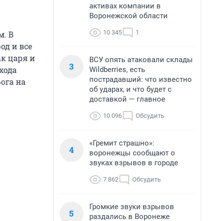
активах компании в
Воронежской области
10 345
1
м. В
од и все
к царя и
ВСУ опять атаковали склады
3
хода
Wildberries, есть
пострадавший: что известно
ога на
об ударах, и что будет с
доставкой — главное
10 096
Обсудить
«Гремит страшно»:
4
воронежцы сообщают о
звуках взрывов в городе
7 862
Обсудить
Громкие звуки взрывов
5
раздались в Воронеже