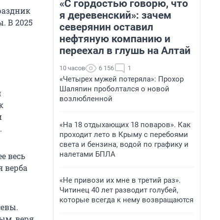
«С гордостью говорю, что
раздник
я деревенский»: зачем
. В 2025
северянин оставил
нефтяную компанию и
переехал в глушь на Алтай
10 часов
6 156
1
«Четырех мужей потеряла»: Прохор
Шаляпин проболтался о новой
м
возлюбленной
к
и
«На 18 отдыхающих 18 поваров». Как
.
проходит лето в Крыму с перебоями
света и бензина, водой по графику и
налетами БПЛА
е весь
я верба
«Не привози их мне в третий раз».
Читинец 40 лет разводит голубей,
которые всегда к нему возвращаются
севы.
м, веря,