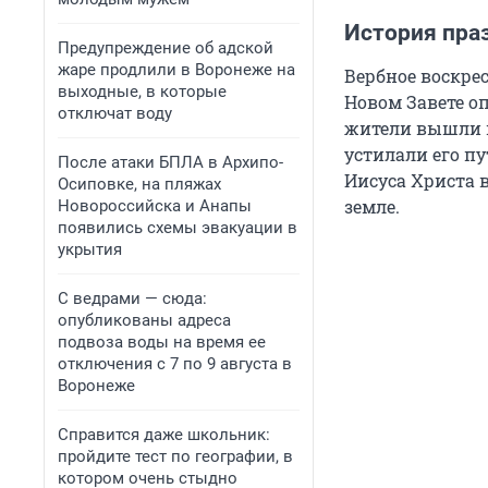
История пра
Предупреждение об адской
жаре продлили в Воронеже на
Вербное воскре
выходные, в которые
Новом Завете оп
отключат воду
жители вышли к
устилали его п
После атаки БПЛА в Архипо-
Иисуса Христа 
Осиповке, на пляжах
земле.
Новороссийска и Анапы
появились схемы эвакуации в
укрытия
С ведрами — сюда:
опубликованы адреса
подвоза воды на время ее
отключения с 7 по 9 августа в
Воронеже
Справится даже школьник:
пройдите тест по географии, в
котором очень стыдно