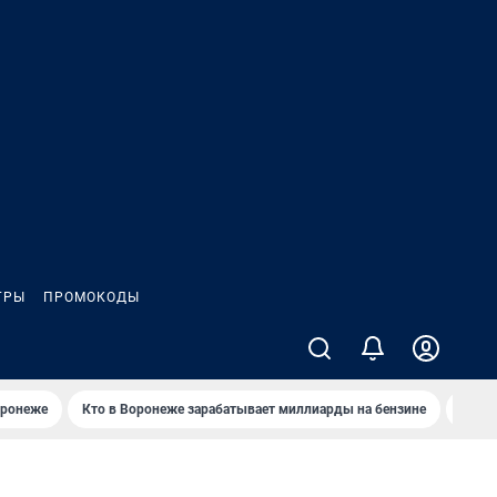
ГРЫ
ПРОМОКОДЫ
оронеже
Кто в Воронеже зарабатывает миллиарды на бензине
Где в