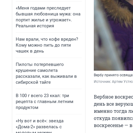
«Меня годами преследует
бывшая любовница мужа: она
портит жилье и угрожает».
Реальная история
Нам врали, что кофе вреден?
Кому можно пить до пяти
чашек в день
Пилоты потерпевшего
крушение самолета
Вербу принято освяща
рассказали, как выживали в
сибирской тайге
Источник: 
Артем Устю
В 100 г всего 23 ккал: три
Вербное воскре
рецепта с главным летним
день все верую
продуктом
именно тогда лю
откуда появился
«Ну вот и всё»: звезда
воскресенье — 
«Дома-2» развелась с
молодым мужем