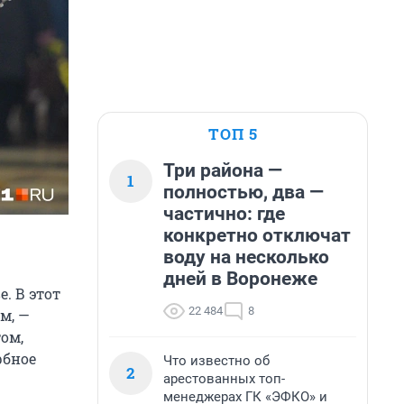
ТОП 5
Три района —
1
полностью, два —
частично: где
конкретно отключат
воду на несколько
дней в Воронеже
. В этот
22 484
8
м, —
том,
рбное
Что известно об
2
арестованных топ-
менеджерах ГК «ЭФКО» и