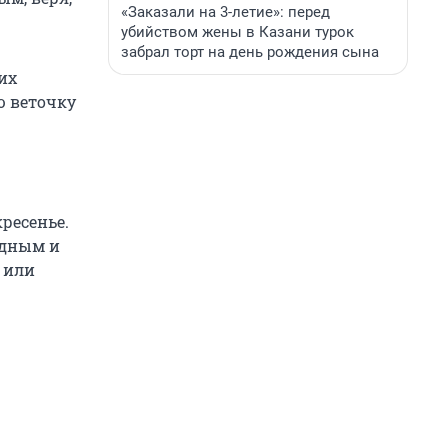
«Заказали на 3-летие»: перед
убийством жены в Казани турок
забрал торт на день рождения сына
их
ю веточку
ресенье.
ладным и
 или