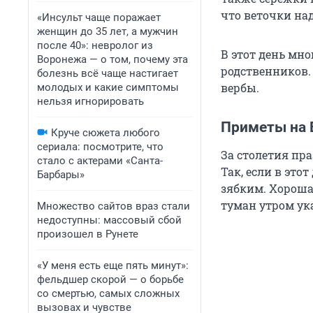
что веточки на
«Инсульт чаще поражает
женщин до 35 лет, а мужчин
после 40»: невролог из
В этот день мн
Воронежа — о том, почему эта
родственников.
болезнь всё чаще настигает
вербы.
молодых и какие симптомы
нельзя игнорировать
Приметы на 
Круче сюжета любого
сериала: посмотрите, что
За столетия пр
стало с актерами «Санта-
Так, если в это
Барбары»
зябким. Хороша
туман утром ука
Множество сайтов враз стали
недоступны: массовый сбой
произошел в Рунете
«У меня есть еще пять минут»:
фельдшер скорой — о борьбе
со смертью, самых сложных
вызовах и чувстве