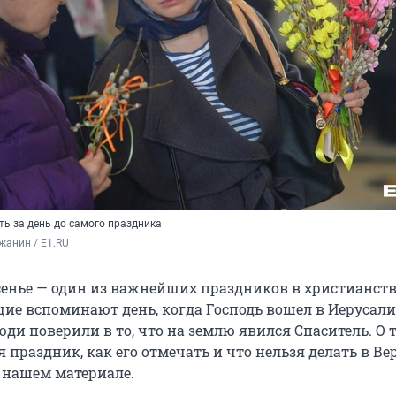
ть за день до самого праздника
жанин / E1.RU
сенье — один из важнейших праздников в христианстве
щие вспоминают день, когда Господь вошел в Иерусали
ди поверили в то, что на землю явился Спаситель. О 
 праздник, как его отмечать и что нельзя делать в Ве
в нашем материале.