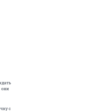
ждать
 они
чку с