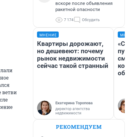
вскоре после объявления
ракетной опасности
7 174
Обсудить
МНЕНИЕ
МНЕНИ
Квартиры дорожают,
«Спут
но дешевеют: почему
пургу»
рынок недвижимости
смерт
сейчас такой странный
котор
илали
обнар
бное
ался
е ветви
сле
Екатерина Торопова
сение
директор агентства
недвижимости
РЕКОМЕНДУЕМ