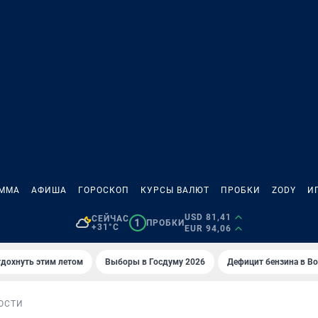
АММА
АФИША
ГОРОСКОП
КУРСЫ ВАЛЮТ
ПРОБКИ
ZODY
И
USD 81,41
СЕЙЧАС
1
ПРОБКИ
+31°C
EUR 94,06
тдохнуть этим летом
Выборы в Госдуму 2026
Дефицит бензина в В
ОСТИ