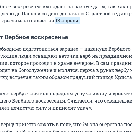
бное воскресенье выпадает на разные даты, так как п
еделю до Пасхи и за день до начала Страстной седмицы
оскресенье выпадает на
13 апреля.
т Вербное воскресенье
обходимо подготовиться заранее — накануне Вербного
рующие люди освящают веточки верб на празднично
ии, которое проходит в храме вечером. В сам праздни
дят на богослужение и молятся, держа в руках вербу 
ку, встречая таким образом грядущий приход Христа
ую вербу ставят на переднем углу за икону и хранят е
щего Вербного воскресенья. Считается, что освященна
няет нечистую силу и приносит удачу.
ербу принято сажать в поле, чтобы она оберегала по
вербы на Руси давали бесплодным женщинам и больны