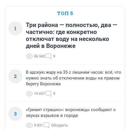
ТОП 5
Три района — полностью, два —
1
частично: где конкретно
отключат воду на несколько
дней в Воронеже
36 342
9
В адскую жару на 35 с лишним часов: всё, что
2
нужно знать об отключении воды на правом
берегу Воронежа
19 657
9
«Гремит страшно»: воронежцы сообщают о
3
звуках взрывов в городе
9 031
Обсудить