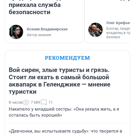
приехала служба
безопасности
Олег Арефьев
Блогер, предпри
Ксения Владимирская
владелец в тра
Автор мнения
бизнесе
РЕКОМЕНДУЕМ
Вой сирен, злые туристы и грязь.
Стоит ли ехать в самый большой
аквапарк в Геленджике — мнение
туристки
8 часов
7 689
11
Накипело у младшей сестры: «Она уехала жить, а я
осталась быть хорошей»
«Девчонки, вы испытываете судьбу»: что творится в