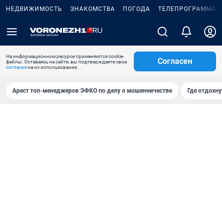
НЕДВИЖИМОСТЬ
ЗНАКОМСТВА
ПОГОДА
ТЕЛЕПРОГРАММА
На информационном ресурсе применяются cookie-
Согласен
файлы. Оставаясь на сайте, вы подтверждаете свое
согласие
на их использование.
Арест топ-менеджеров ЭФКО по делу о мошенничестве
Где отдохну