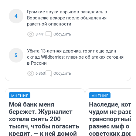
Громкие звуки взрывов раздались в
4
Воронеже вскоре после объявления
ракетной опасности
8 441
Обсудить
Убита 13-летняя девочка, горит еще один
5
склад Wildberries: главное об атаках сегодня
в России
6 863
Обсудить
МНЕНИЕ
МНЕНИЕ
Мой банк меня
Наследие, кото
бережет. Журналист
чудом не разва
хотела снять 200
транспортный 
тысяч, чтобы погасить
разнес миф о 
кредит, — к ней домой
советских доро