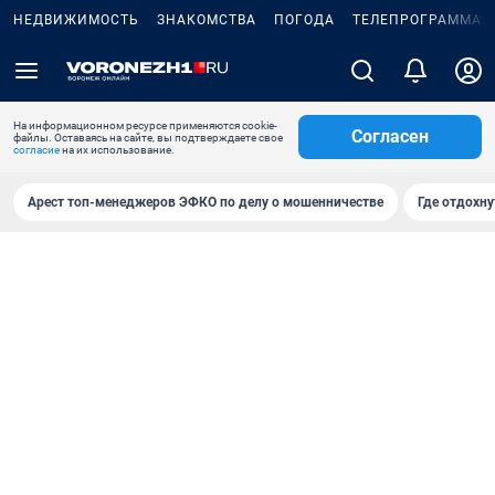
НЕДВИЖИМОСТЬ
ЗНАКОМСТВА
ПОГОДА
ТЕЛЕПРОГРАММА
На информационном ресурсе применяются cookie-
Согласен
файлы. Оставаясь на сайте, вы подтверждаете свое
согласие
на их использование.
Арест топ-менеджеров ЭФКО по делу о мошенничестве
Где отдохну