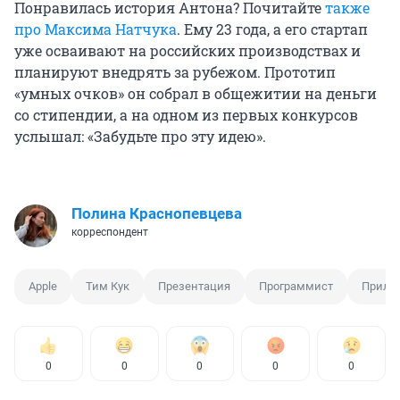
Понравилась история Антона? Почитайте
также
про Максима Натчука
. Ему 23 года, а его стартап
уже осваивают на российских производствах и
планируют внедрять за рубежом. Прототип
«умных очков» он собрал в общежитии на деньги
со стипендии, а на одном из первых конкурсов
услышал: «Забудьте про эту идею».
Полина Краснопевцева
корреспондент
Apple
Тим Кук
Презентация
Программист
Прило
0
0
0
0
0