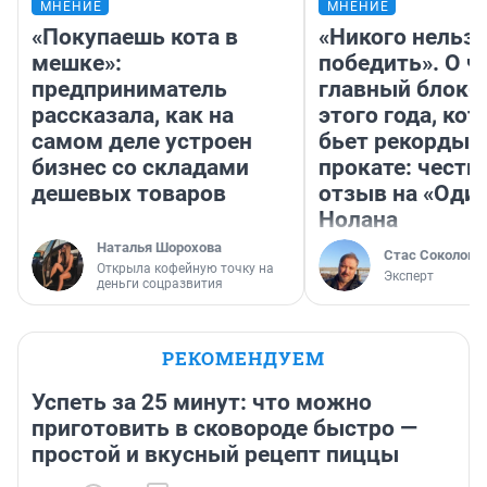
МНЕНИЕ
МНЕНИЕ
«Покупаешь кота в
«Никого нельз
мешке»:
победить». О ч
предприниматель
главный блокб
рассказала, как на
этого года, ко
самом деле устроен
бьет рекорды 
бизнес со складами
прокате: честн
дешевых товаров
отзыв на «Оди
Нолана
Наталья Шорохова
Стас Соколов
Открыла кофейную точку на
Эксперт
деньги соцразвития
РЕКОМЕНДУЕМ
Успеть за 25 минут: что можно
приготовить в сковороде быстро —
простой и вкусный рецепт пиццы