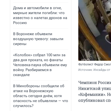
Дома и автомобили в огне,
мирные жители погибли: что
известно о налетах дронов на
Россию
В Воронеже объявили
воздушную тревогу: завыли
сирены
«Колобок» собрал 100 млн за
два дня проката, но фанаты
Человека-паука объявили ему
Футболист Федор Смол
войну. Разбираемся в
Источник: 
Инсайды от 
скандале
Чемпион России
В Минобороны сообщили об
Никитской улиц
атаке на Воронежскую
«Кофемании». Но
область сегодня днём, хотя
опубликовал сп
опасность не объявляли — что
случилось?