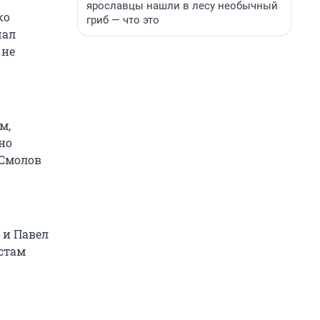
ярославцы нашли в лесу необычный
ко
гриб — что это
шал
 не
м,
но
 Смолов
 и Павел
истам