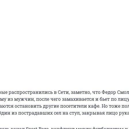
рые распространились в Сети, заметно, что Федор Смо
му из мужчин, после чего замахивается и бьет по лицу.
аются остановить другие посетители кафе. Но тоже п
Один из пострадавших сел на стул, закрывая лицо рук
gram-канал Sport Baza, конфликт между футболистом и