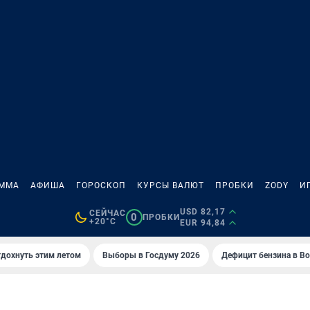
АММА
АФИША
ГОРОСКОП
КУРСЫ ВАЛЮТ
ПРОБКИ
ZODY
И
USD 82,17
СЕЙЧАС
0
ПРОБКИ
+20°C
EUR 94,84
тдохнуть этим летом
Выборы в Госдуму 2026
Дефицит бензина в В