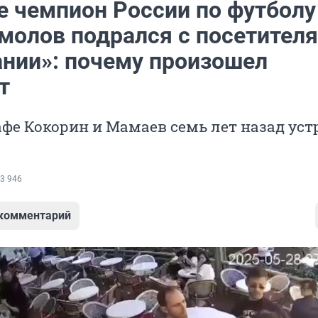
е чемпион России по футболу
молов подрался с посетител
нии»: почему произошел
т
афе Кокорин и Мамаев семь лет назад ус
3 946
 комментарий