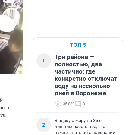
ТОП 5
Три района —
1
полностью, два —
частично: где
конкретно отключат
воду на несколько
дней в Воронеже
й
35 839
9
да в
кта
В адскую жару на 35 с
2
лишним часов: всё, что
нужно знать об отключении