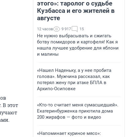
этого»: таролог о судьбе
Кузбасса и его жителей в
августе
12 часов
9 917
15
Не нужно выбрасывать и сжигать
ботву помидоров и картофеля! Как я
нашла лучшее удобрение для яблони
и малины
«Нашел Наденьку, а у нее пробита
голова». Мужчина рассказал, как
потерял жену при атаке БПЛА в
Архипо-Осиповке
лов
 В этот
«Кто-то считает меня сумасшедшей».
Екатеринбурженка приютила дома
олучают
200 жирафов — фото и видео
ами.
«Напоминает куриное мясо»: