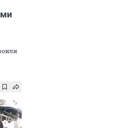
ями
троили