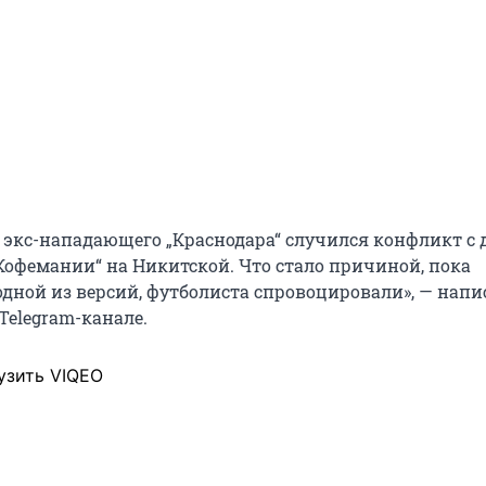
 у экс-нападающего „Краснодара“ случился конфликт с
офемании“ на Никитской. Что стало причиной, пока
одной из версий, футболиста спровоцировали», — напи
Telegram-канале.
узить VIQEO