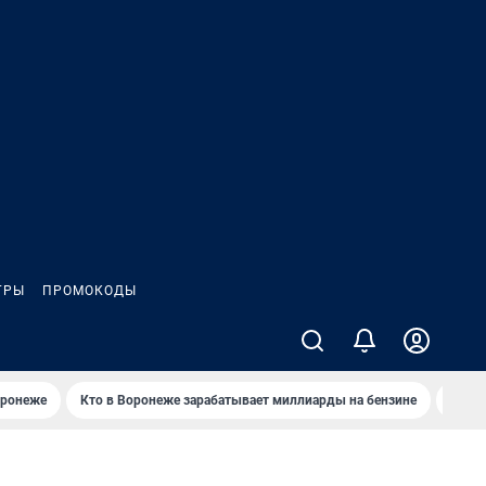
ГРЫ
ПРОМОКОДЫ
оронеже
Кто в Воронеже зарабатывает миллиарды на бензине
Где в