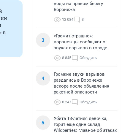
воды на правом берегу
Воронежа
й
рии
12 084
3
л
» в
«Гремит страшно»:
3
воронежцы сообщают о
звуках взрывов в городе
8 845
Обсудить
Громкие звуки взрывов
4
раздались в Воронеже
вскоре после объявления
ракетной опасности
8 247
Обсудить
Убита 13-летняя девочка,
5
горит еще один склад
Wildberries: главное об атаках