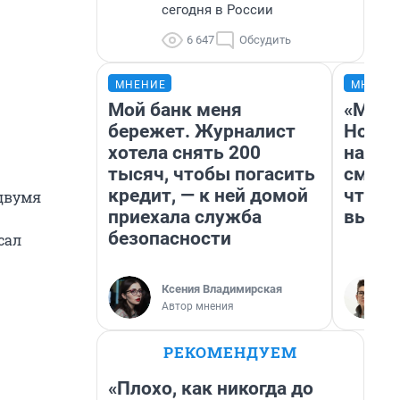
сегодня в России
6 647
Обсудить
МНЕНИЕ
МНЕНИ
Мой банк меня
«Мы в
бережет. Журналист
Нолан
хотела снять 200
настр
тысяч, чтобы погасить
смотр
кредит, — к ней домой
чтобы
 двумя
приехала служба
выгля
безопасности
сал
Ксения Владимирская
Автор мнения
РЕКОМЕНДУЕМ
«Плохо, как никогда до