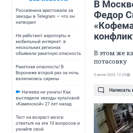
В Москв
Россиянина арестовали за
Федор С
звезды в Telegram — что он
натворил
«Кофема
конфлик
Не работают аэропорты и
мобильный интернет: в
нескольких регионах
В этом же к
объявили ракетную опасность
потасовку
Ракетная опасность! В
Воронеже второй раз за ночь
5 июля 2025, 13:25
включились сирены
Написать
Нагиева не узнать! Как
выглядели звезды культовой
«Каменской» 27 лет назад
Тест на возраст мозга:
ответьте на эти 10 вопросов и
узнайте свой