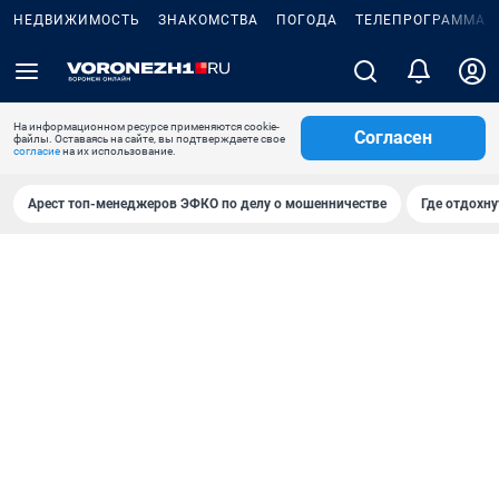
НЕДВИЖИМОСТЬ
ЗНАКОМСТВА
ПОГОДА
ТЕЛЕПРОГРАММА
На информационном ресурсе применяются cookie-
Согласен
файлы. Оставаясь на сайте, вы подтверждаете свое
согласие
на их использование.
Арест топ-менеджеров ЭФКО по делу о мошенничестве
Где отдохну