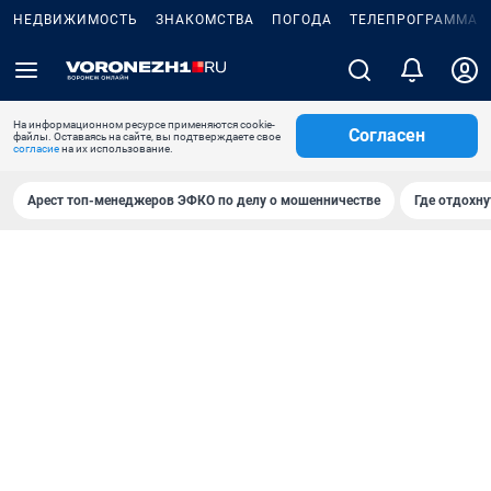
НЕДВИЖИМОСТЬ
ЗНАКОМСТВА
ПОГОДА
ТЕЛЕПРОГРАММА
На информационном ресурсе применяются cookie-
Согласен
файлы. Оставаясь на сайте, вы подтверждаете свое
согласие
на их использование.
Арест топ-менеджеров ЭФКО по делу о мошенничестве
Где отдохну