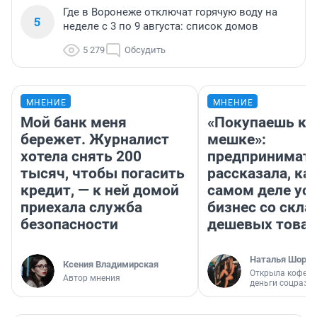
Где в Воронеже отключат горячую воду на
5
неделе с 3 по 9 августа: список домов
5 279
Обсудить
МНЕНИЕ
МНЕНИЕ
Мой банк меня
«Покупаешь ко
бережет. Журналист
мешке»:
хотела снять 200
предпринимат
тысяч, чтобы погасить
рассказала, как
кредит, — к ней домой
самом деле ус
приехала служба
бизнес со скл
безопасности
дешевых това
Наталья Шорох
Ксения Владимирская
Открыла кофейн
Автор мнения
деньги соцразв