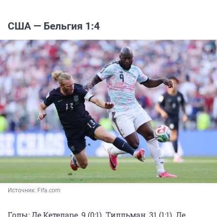
США — Бельгия 1:4
Источник: 
Fifa.com
Голы: Де Кетеларе, 9 (0:1). Тилльман, 31 (1:1). Де