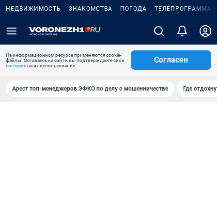
НЕДВИЖИМОСТЬ
ЗНАКОМСТВА
ПОГОДА
ТЕЛЕПРОГРАММА
На информационном ресурсе применяются cookie-
Согласен
файлы. Оставаясь на сайте, вы подтверждаете свое
согласие
на их использование.
Арест топ-менеджеров ЭФКО по делу о мошенничестве
Где отдохну