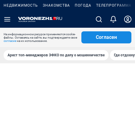
НЕДВИЖИМОСТЬ
ЗНАКОМСТВА
ПОГОДА
ТЕЛЕПРОГРАММА
На информационном ресурсе применяются cookie-
Согласен
файлы. Оставаясь на сайте, вы подтверждаете свое
согласие
на их использование.
Арест топ-менеджеров ЭФКО по делу о мошенничестве
Где отдохну