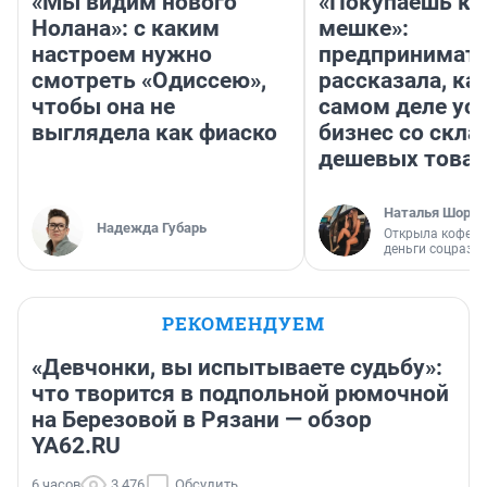
«Мы видим нового
«Покупаешь ко
Нолана»: с каким
мешке»:
настроем нужно
предпринимат
смотреть «Одиссею»,
рассказала, как
чтобы она не
самом деле ус
выглядела как фиаско
бизнес со скл
дешевых това
Наталья Шорох
Надежда Губарь
Открыла кофейн
деньги соцразв
РЕКОМЕНДУЕМ
«Девчонки, вы испытываете судьбу»:
что творится в подпольной рюмочной
на Березовой в Рязани — обзор
YA62.RU
6 часов
3 476
Обсудить