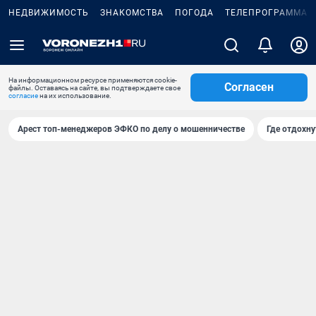
НЕДВИЖИМОСТЬ
ЗНАКОМСТВА
ПОГОДА
ТЕЛЕПРОГРАММА
На информационном ресурсе применяются cookie-
Согласен
файлы. Оставаясь на сайте, вы подтверждаете свое
согласие
на их использование.
Арест топ-менеджеров ЭФКО по делу о мошенничестве
Где отдохну