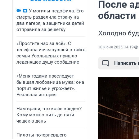
После а
У могилы педофила. Его
области 
смерть разделила страну на
два лагеря, а защитника детей
отправила за решетку
Холодно буд
«Простите нас за всё». С
10 июня 2025, 14:19
телефона исчезнувшей в тайге
семьи Усольцевых пришло
леденящее душу сообщение
Написать
«Меня годами преследует
бывшая любовница мужа: она
портит жилье и угрожает».
Реальная история
Нам врали, что кофе вреден?
Кому можно пить до пяти
чашек в день
Пилоты потерпевшего