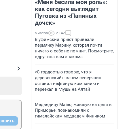
«Меня бесила моя роль»:
как сегодня выглядит
Пуговка из «Папиных
дочек»
5 часов
2 142
1
В уфимский приют привезли
пермячку Марину, которая почти
ничего о себе не помнит. Посмотрите,
вдруг она вам знакома
«С гордостью говорю, что я
деревенский»: зачем северянин
оставил нефтяную компанию и
переехал в глушь на Алтай
Медведицу Майю, жившую на цепи в
Приморье, познакомили с
гималайским медведем Фиником
равить