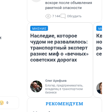
вскоре после объявления
ракетной опасности
7 144
Обсудить
МНЕНИЕ
МНЕНИ
Наследие, которое
Кварт
и
чудом не развалилось:
но де
транспортный эксперт
рынок
разнес миф о «вечных»
сейча
советских дорогах
Олег Арефьев
Блогер, предприниматель,
владелец в транспортном
бизнесе
РЕКОМЕНДУЕМ
0