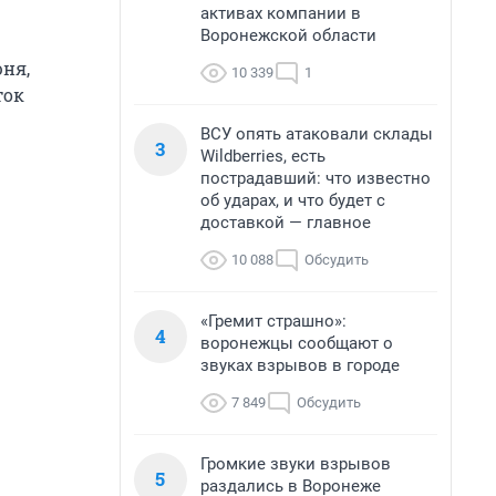
активах компании в
Воронежской области
юня,
10 339
1
ток
ВСУ опять атаковали склады
3
Wildberries, есть
пострадавший: что известно
об ударах, и что будет с
доставкой — главное
10 088
Обсудить
«Гремит страшно»:
4
воронежцы сообщают о
звуках взрывов в городе
7 849
Обсудить
Громкие звуки взрывов
5
раздались в Воронеже