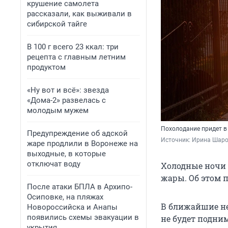
крушение самолета
рассказали, как выживали в
сибирской тайге
В 100 г всего 23 ккал: три
рецепта с главным летним
продуктом
«Ну вот и всё»: звезда
«Дома-2» развелась с
молодым мужем
Похолодание придет в
Предупреждение об адской
Источник: 
Ирина Шаров
жаре продлили в Воронеже на
выходные, в которые
отключат воду
Холодные ночи 
жары. Об этом 
После атаки БПЛА в Архипо-
Осиповке, на пляжах
В ближайшие нес
Новороссийска и Анапы
появились схемы эвакуации в
не будет подним
укрытия