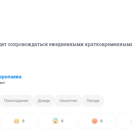
удет сопровождаться ежедневными кратковременным
оропаева
ент
Похолодание
Дождь
Синоптик
Погода
0
0
0