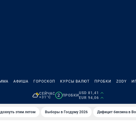
АММА
АФИША
ГОРОСКОП
КУРСЫ ВАЛЮТ
ПРОБКИ
ZODY
И
USD 81,41
СЕЙЧАС
2
ПРОБКИ
+31°C
EUR 94,06
тдохнуть этим летом
Выборы в Госдуму 2026
Дефицит бензина в В