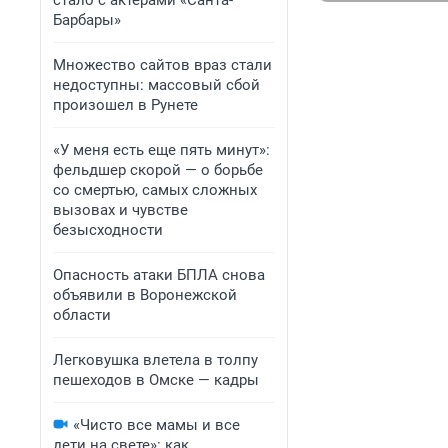
стало с актерами «Санта-
Барбары»
Множество сайтов враз стали
недоступны: массовый сбой
произошел в Рунете
«У меня есть еще пять минут»:
фельдшер скорой — о борьбе
со смертью, самых сложных
вызовах и чувстве
безысходности
Опасность атаки БПЛА снова
объявили в Воронежской
области
Легковушка влетела в толпу
пешеходов в Омске — кадры
«Чисто все мамы и все
дети на свете»: как