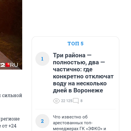
ТОП 5
Три района —
1
полностью, два —
частично: где
конкретно отключат
воду на несколько
дней в Воронеже
й сильной
22 125
8
Что известно об
 регионе
2
арестованных топ-
 от +24
менеджерах ГК «ЭФКО» и