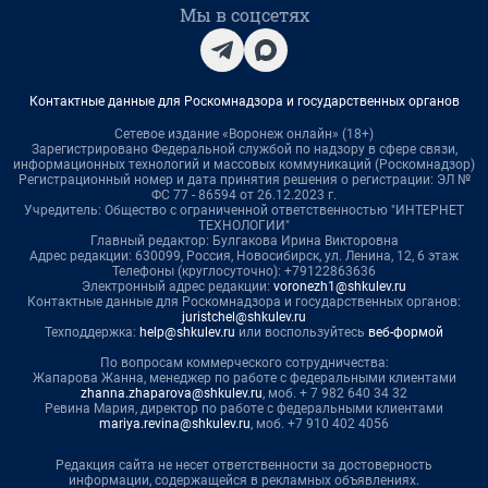
Мы в соцсетях
Контактные данные для Роскомнадзора и государственных органов
Сетевое издание «Воронеж онлайн» (18+)
Зарегистрировано Федеральной службой по надзору в сфере связи,
информационных технологий и массовых коммуникаций (Роскомнадзор)
Регистрационный номер и дата принятия решения о регистрации: ЭЛ №
ФС 77 - 86594 от 26.12.2023 г.
Учредитель: Общество с ограниченной ответственностью "ИНТЕРНЕТ
ТЕХНОЛОГИИ"
Главный редактор: Булгакова Ирина Викторовна
Адрес редакции: 630099, Россия, Новосибирск, ул. Ленина, 12, 6 этаж
Телефоны (круглосуточно): +79122863636
Электронный адрес редакции:
voronezh1@shkulev.ru
Контактные данные для Роскомнадзора и государственных органов:
juristchel@shkulev.ru
Техподдержка:
help@shkulev.ru
или воспользуйтесь
веб-формой
По вопросам коммерческого сотрудничества:
Жапарова Жанна, менеджер по работе с федеральными клиентами
zhanna.zhaparova@shkulev.ru
, моб. + 7 982 640 34 32
Ревина Мария, директор по работе с федеральными клиентами
mariya.revina@shkulev.ru
, моб. +7 910 402 4056
Редакция сайта не несет ответственности за достоверность
информации, содержащейся в рекламных объявлениях.