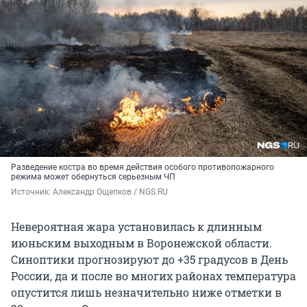
Разведение костра во время действия особого противопожарного
режима может обернуться серьезным ЧП
Источник: 
Александр Ощепков / NGS.RU
Невероятная жара установилась к длинным
июньским выходным в Воронежской области.
Синоптики прогнозируют до +35 градусов в День
России, да и после во многих районах температура
опустится лишь незначительно ниже отметки в