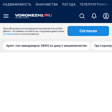
НЕДВИЖИМОСТЬ
ЗНАКОМСТВА
ПОГОДА
ТЕЛЕПРОГРАММА
На информационном ресурсе применяются cookie-
Согласен
файлы. Оставаясь на сайте, вы подтверждаете свое
согласие
на их использование.
Арест топ-менеджеров ЭФКО по делу о мошенничестве
Где отдохну