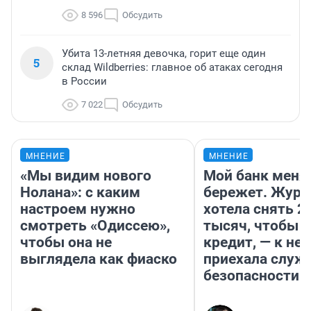
8 596
Обсудить
Убита 13-летняя девочка, горит еще один
5
склад Wildberries: главное об атаках сегодня
в России
7 022
Обсудить
МНЕНИЕ
МНЕНИЕ
«Мы видим нового
Мой банк меня
Нолана»: с каким
бережет. Журн
настроем нужно
хотела снять 2
смотреть «Одиссею»,
тысяч, чтобы п
чтобы она не
кредит, — к не
выглядела как фиаско
приехала служ
безопасности