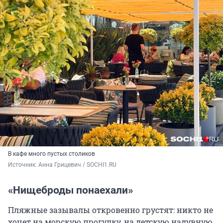
В кафе много пустых столиков
Источник: 
Анна Грицевич / SOCHI1.RU
«Нищеброды понаехали»
Пляжные зазывалы откровенно грустят: никто не
хочет на морскую прогулку, на детскую надувную