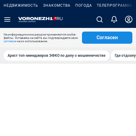
НЕДВИЖИМОСТЬ
ЗНАКОМСТВА
ПОГОДА
ТЕЛЕПРОГРАММА
На информационном ресурсе применяются cookie-
Согласен
файлы. Оставаясь на сайте, вы подтверждаете свое
согласие
на их использование.
Арест топ-менеджеров ЭФКО по делу о мошенничестве
Где отдохну