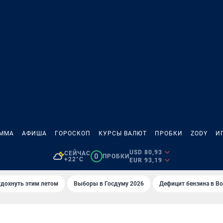
АММА
АФИША
ГОРОСКОП
КУРСЫ ВАЛЮТ
ПРОБКИ
ZODY
И
USD 80,93
СЕЙЧАС
0
ПРОБКИ
+22°C
EUR 93,19
тдохнуть этим летом
Выборы в Госдуму 2026
Дефицит бензина в В