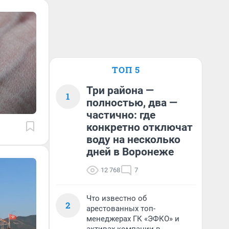
ТОП 5
Три района —
1
полностью, два —
частично: где
конкретно отключат
воду на несколько
дней в Воронеже
12 768
7
Что известно об
2
арестованных топ-
менеджерах ГК «ЭФКО» и