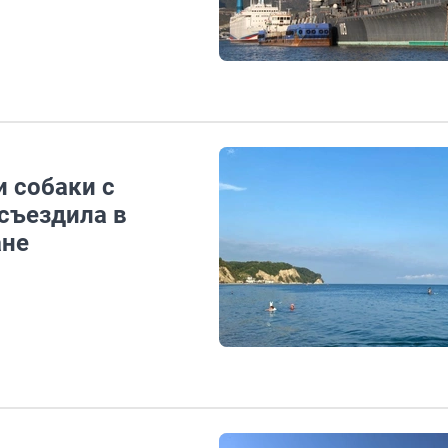
и собаки с
 съездила в
ане