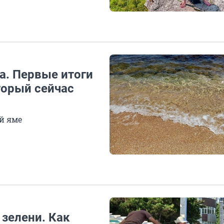
на. Первые итоги
торый сейчас
й яме
 зелени. Как