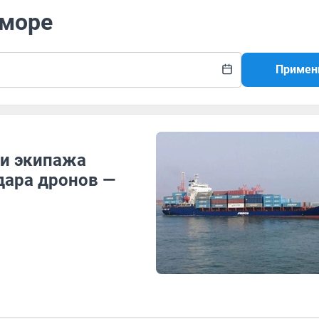
 море
Примен
ми экипажа
дара дронов —