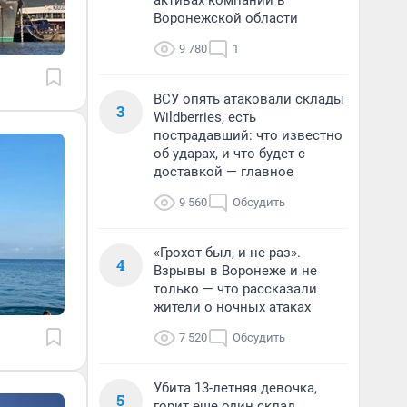
активах компании в
Воронежской области
9 780
1
ВСУ опять атаковали склады
3
Wildberries, есть
пострадавший: что известно
об ударах, и что будет с
доставкой — главное
9 560
Обсудить
«Грохот был, и не раз».
4
Взрывы в Воронеже и не
только — что рассказали
жители о ночных атаках
7 520
Обсудить
Убита 13-летняя девочка,
5
горит еще один склад