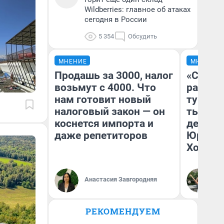
Wildberries: главное об атаках
сегодня в России
5 354
Обсудить
МНЕНИЕ
МНЕНИЕ
Продашь за 3000, налог
«Сливо
возьмут с 4000. Что
разоча
нам готовит новый
турист
налоговый закон — он
тысяч,
коснется импорта и
день гу
даже репетиторов
Юрског
Хогвар
Анастасия Завгородняя
Ян
РЕКОМЕНДУЕМ