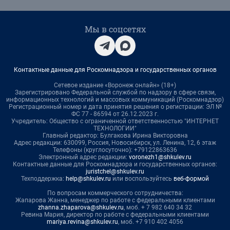
Мы в соцсетях
Контактные данные для Роскомнадзора и государственных органов
Сетевое издание «Воронеж онлайн» (18+)
Зарегистрировано Федеральной службой по надзору в сфере связи,
информационных технологий и массовых коммуникаций (Роскомнадзор)
Регистрационный номер и дата принятия решения о регистрации: ЭЛ №
ФС 77 - 86594 от 26.12.2023 г.
Учредитель: Общество с ограниченной ответственностью "ИНТЕРНЕТ
ТЕХНОЛОГИИ"
Главный редактор: Булгакова Ирина Викторовна
Адрес редакции: 630099, Россия, Новосибирск, ул. Ленина, 12, 6 этаж
Телефоны (круглосуточно): +79122863636
Электронный адрес редакции:
voronezh1@shkulev.ru
Контактные данные для Роскомнадзора и государственных органов:
juristchel@shkulev.ru
Техподдержка:
help@shkulev.ru
или воспользуйтесь
веб-формой
По вопросам коммерческого сотрудничества:
Жапарова Жанна, менеджер по работе с федеральными клиентами
zhanna.zhaparova@shkulev.ru
, моб. + 7 982 640 34 32
Ревина Мария, директор по работе с федеральными клиентами
mariya.revina@shkulev.ru
, моб. +7 910 402 4056