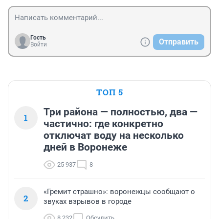
Гость
Отправить
Войти
ТОП 5
Три района — полностью, два —
1
частично: где конкретно
отключат воду на несколько
дней в Воронеже
25 937
8
«Гремит страшно»: воронежцы сообщают о
2
звуках взрывов в городе
8 232
Обсудить