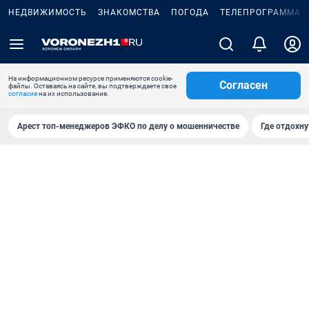
НЕДВИЖИМОСТЬ
ЗНАКОМСТВА
ПОГОДА
ТЕЛЕПРОГРАММА
На информационном ресурсе применяются cookie-
Согласен
файлы. Оставаясь на сайте, вы подтверждаете свое
согласие
на их использование.
Арест топ-менеджеров ЭФКО по делу о мошенничестве
Где отдохну