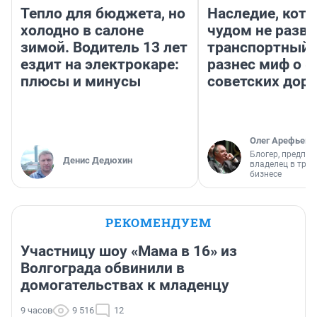
Тепло для бюджета, но
Наследие, кото
холодно в салоне
чудом не разва
зимой. Водитель 13 лет
транспортный 
ездит на электрокаре:
разнес миф о 
плюсы и минусы
советских доро
Олег Арефьев
Блогер, предпри
Денис Дедюхин
владелец в тра
бизнесе
РЕКОМЕНДУЕМ
Участницу шоу «Мама в 16» из
Волгограда обвинили в
домогательствах к младенцу
9 часов
9 516
12