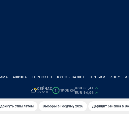
АММА
АФИША
ГОРОСКОП
КУРСЫ ВАЛЮТ
ПРОБКИ
ZODY
И
USD 81,41
СЕЙЧАС
1
ПРОБКИ
+25°C
EUR 94,06
тдохнуть этим летом
Выборы в Госдуму 2026
Дефицит бензина в В