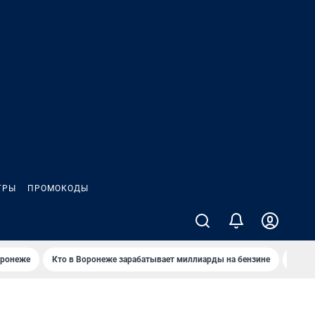
ГРЫ
ПРОМОКОДЫ
оронеже
Кто в Воронеже зарабатывает миллиарды на бензине
Где в