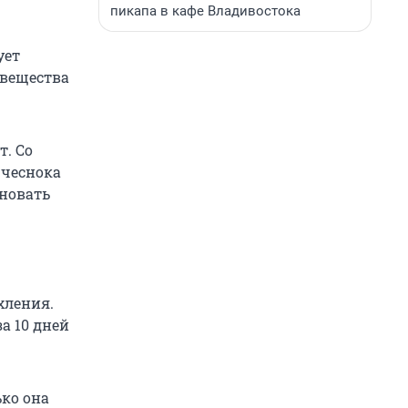
пикапа в кафе Владивостока
ует
 вещества
т. Со
 чеснока
иновать
хления.
а 10 дней
ько она