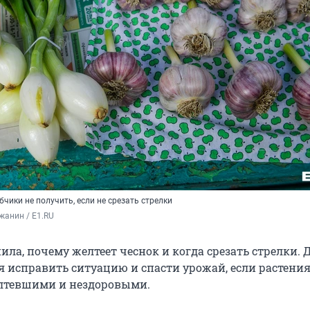
бчики не получить, если не срезать стрелки
жанин / E1.RU
ла, почему желтеет чеснок и когда срезать стрелки. 
я исправить ситуацию и спасти урожай, если растени
лтевшими и нездоровыми.