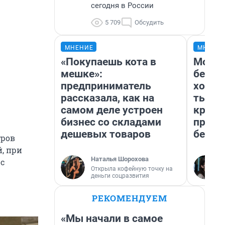
сегодня в России
5 709
Обсудить
МНЕНИЕ
МНЕНИ
«Покупаешь кота в
Мой б
мешке»:
береж
предприниматель
хотел
рассказала, как на
тысяч
самом деле устроен
креди
бизнес со складами
приех
дешевых товаров
безоп
тров
й, при
Наталья Шорохова
 с
Открыла кофейную точку на
деньги соцразвития
РЕКОМЕНДУЕМ
«Мы начали в самое