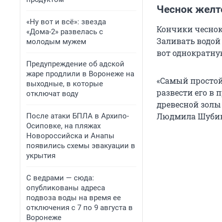
Чеснок желт
«Ну вот и всё»: звезда
Кончики чеснока
«Дома-2» развелась с
Заливать водой 
молодым мужем
вот однократну
Предупреждение об адской
жаре продлили в Воронеже на
«Самый простой
выходные, в которые
развести его в 
отключат воду
древесной золы 
Людмила Шубина
После атаки БПЛА в Архипо-
Осиповке, на пляжах
Новороссийска и Анапы
появились схемы эвакуации в
укрытия
С ведрами — сюда:
опубликованы адреса
подвоза воды на время ее
отключения с 7 по 9 августа в
Воронеже