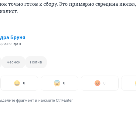
нок точно готов к сбору. Это примерно середина июля»,
иалист.
дра Бруня
рреспондент
Чеснок
Полив
0
0
0
ыделите фрагмент и нажмите Ctrl+Enter