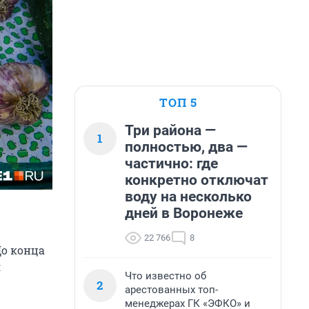
ТОП 5
Три района —
1
полностью, два —
частично: где
конкретно отключат
воду на несколько
дней в Воронеже
22 766
8
До конца
я
Что известно об
2
арестованных топ-
менеджерах ГК «ЭФКО» и