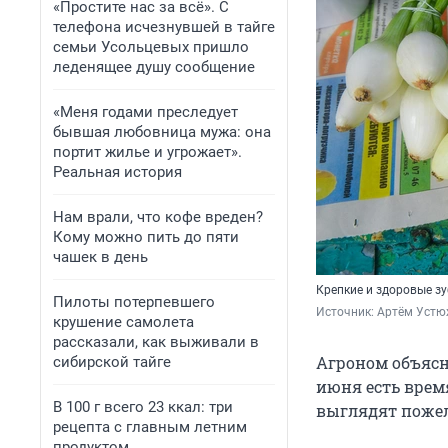
«Простите нас за всё». С
телефона исчезнувшей в тайге
семьи Усольцевых пришло
леденящее душу сообщение
«Меня годами преследует
бывшая любовница мужа: она
портит жилье и угрожает».
Реальная история
Нам врали, что кофе вреден?
Кому можно пить до пяти
чашек в день
Крепкие и здоровые зу
Пилоты потерпевшего
Источник: 
Артём Устю
крушение самолета
рассказали, как выживали в
Агроном объясни
сибирской тайге
июня есть врем
В 100 г всего 23 ккал: три
выглядят поже
рецепта с главным летним
продуктом