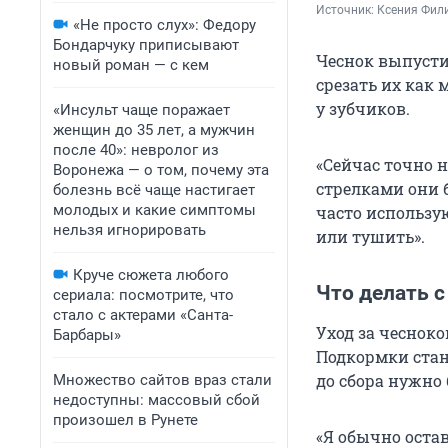
Источник: 
Ксения Фили
«Не просто слух»: Федору
Бондарчуку приписывают
Чеснок выпустил
новый роман — с кем
срезать их как
у зубчиков.
«Инсульт чаще поражает
женщин до 35 лет, а мужчин
после 40»: невролог из
«Сейчас точно н
Воронежа — о том, почему эта
стрелками они 
болезнь всё чаще настигает
молодых и какие симптомы
часто использу
нельзя игнорировать
или тушить».
Круче сюжета любого
Что делать с
сериала: посмотрите, что
стало с актерами «Санта-
Уход за чесноко
Барбары»
Подкормки стан
до сбора нужно 
Множество сайтов враз стали
недоступны: массовый сбой
произошел в Рунете
«Я обычно оста