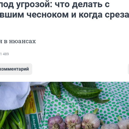
од угрозой: что делать с
вшим чесноком и когда срез
я в нюансах
1 489
 комментарий