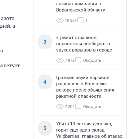
активах компании в
Воронежской области
азота.
10 361
1
ней, а
«Гремит страшно»:
3
воронежцы сообщают о
звуках взрывов в городе
но
7 873
Обсудить
советует
Громкие звуки взрывов
4
раздались в Воронеже
вскоре после объявления
ракетной опасности
7 204
Обсудить
Убита 13-летняя девочка,
5
горит еще один склад
Wildberries: главное об атаках