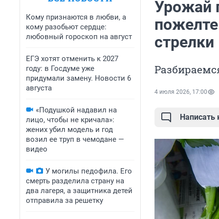
Урожай п
Кому признаются в любви, а
пожелте
кому разобьют сердце:
любовный гороскоп на август
стрелки
ЕГЭ хотят отменить к 2027
Разбираемс
году: в Госдуме уже
придумали замену. Новости 6
августа
4 июля 2026, 17:00
«Подушкой надавил на
Написать
лицо, чтобы не кричала»:
жених убил модель и год
возил ее труп в чемодане —
видео
У могилы педофила. Его
смерть разделила страну на
два лагеря, а защитника детей
отправила за решетку