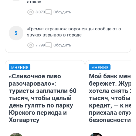
атаках
8 073
Обсудить
«Гремит страшно»: воронежцы сообщают о
5
звуках взрывов в городе
7 799
Обсудить
МНЕНИЕ
МНЕНИЕ
«Сливочное пиво
Мой банк меня
разочаровало»:
бережет. Журн
туристы заплатили 60
хотела снять 2
тысяч, чтобы целый
тысяч, чтобы п
день гулять по парку
кредит, — к не
Юрского периода и
приехала служ
Хогвартсу
безопасности