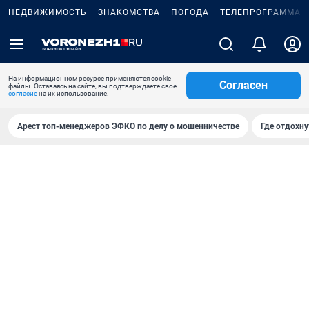
НЕДВИЖИМОСТЬ
ЗНАКОМСТВА
ПОГОДА
ТЕЛЕПРОГРАММА
На информационном ресурсе применяются cookie-
Согласен
файлы. Оставаясь на сайте, вы подтверждаете свое
согласие
на их использование.
Арест топ-менеджеров ЭФКО по делу о мошенничестве
Где отдохну