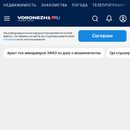
НЕДВИЖИМОСТЬ
ЗНАКОМСТВА
ПОГОДА
ТЕЛЕПРОГРАММА
На информационном ресурсе применяются cookie-
Согласен
файлы. Оставаясь на сайте, вы подтверждаете свое
согласие
на их использование.
Арест топ-менеджеров ЭФКО по делу о мошенничестве
Где отдохну