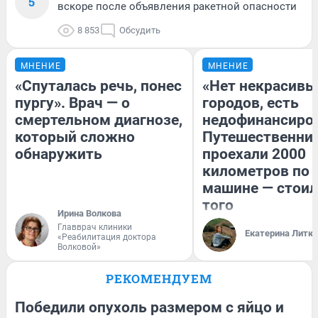
5
вскоре после объявления ракетной опасности
8 853
Обсудить
МНЕНИЕ
МНЕНИЕ
«Спуталась речь, понес
«Нет некрасивы
пургу». Врач — о
городов, есть
смертельном диагнозе,
недофинансиро
который сложно
Путешественни
обнаружить
проехали 2000
километров по 
машине — стоил
того
Ирина Волкова
Главврач клиники
Екатерина Литк
«Реабилитация доктора
Волковой»
РЕКОМЕНДУЕМ
Победили опухоль размером с яйцо и