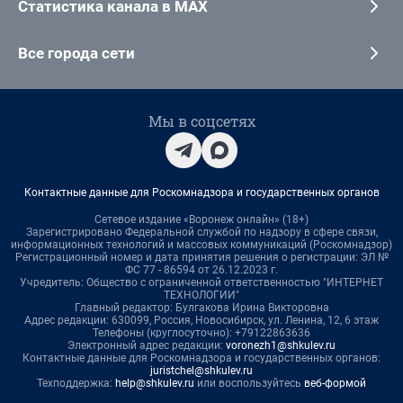
Статистика канала в MAX
Все города сети
Мы в соцсетях
Контактные данные для Роскомнадзора и государственных органов
Сетевое издание «Воронеж онлайн» (18+)
Зарегистрировано Федеральной службой по надзору в сфере связи,
информационных технологий и массовых коммуникаций (Роскомнадзор)
Регистрационный номер и дата принятия решения о регистрации: ЭЛ №
ФС 77 - 86594 от 26.12.2023 г.
Учредитель: Общество с ограниченной ответственностью "ИНТЕРНЕТ
ТЕХНОЛОГИИ"
Главный редактор: Булгакова Ирина Викторовна
Адрес редакции: 630099, Россия, Новосибирск, ул. Ленина, 12, 6 этаж
Телефоны (круглосуточно): +79122863636
Электронный адрес редакции:
voronezh1@shkulev.ru
Контактные данные для Роскомнадзора и государственных органов:
juristchel@shkulev.ru
Техподдержка:
help@shkulev.ru
или воспользуйтесь
веб-формой