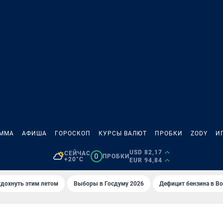
АММА
АФИША
ГОРОСКОП
КУРСЫ ВАЛЮТ
ПРОБКИ
ZODY
И
USD 82,17
СЕЙЧАС
0
ПРОБКИ
+20°C
EUR 94,84
тдохнуть этим летом
Выборы в Госдуму 2026
Дефицит бензина в В