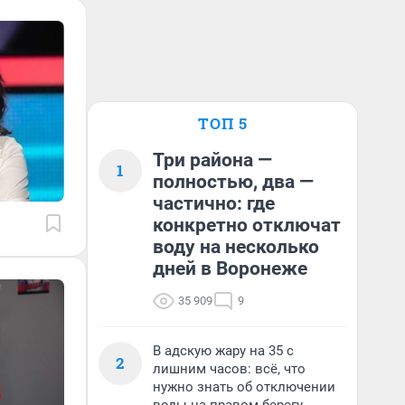
ТОП 5
Три района —
1
полностью, два —
частично: где
конкретно отключат
воду на несколько
дней в Воронеже
35 909
9
В адскую жару на 35 с
2
лишним часов: всё, что
нужно знать об отключении