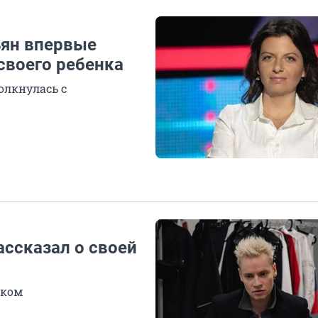
ьян впервые
своего ребенка
олкнулась с
ассказал о своей
нком