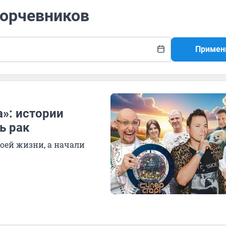
Корчевников
Примен
»: истории
ь рак
воей жизни, а начали