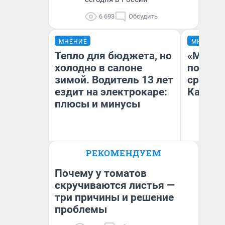
6 693
Обсудить
МНЕНИЕ
МНЕНИЕ
Тепло для бюджета, но
«Машин
холодно в салоне
полете
зимой. Водитель 13 лет
сравни
ездит на электрокаре:
Казахс
плюсы и минусы
РЕКОМЕНДУЕМ
Денис Дедюхин
Ан
Почему у томатов
скручиваются листья —
три причины и решение
проблемы