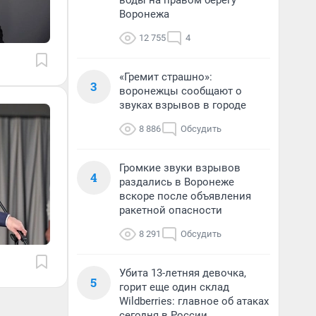
воды на правом берегу
Воронежа
12 755
4
«Гремит страшно»:
3
воронежцы сообщают о
звуках взрывов в городе
8 886
Обсудить
Громкие звуки взрывов
4
раздались в Воронеже
вскоре после объявления
ракетной опасности
8 291
Обсудить
Убита 13-летняя девочка,
5
горит еще один склад
Wildberries: главное об атаках
сегодня в России