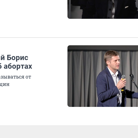
й Борис
б абортах
азываться от
нщин