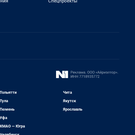
ения
Спецпроекты
Тольятти
Чита
Тула
Якутск
Тюмень
Ярославль
Уфа
ХМАО — Югра
Челябинск