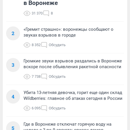
в Воронеже
31 370
8
«Гремит страшно»: воронежцы сообщают о
2
звуках взрывов в городе
8 352
Обсудить
Громкие звуки взрывов раздались в Воронеже
3
вскоре после объявления ракетной опасности
7 738
Обсудить
Убита 13-летняя девочка, горит еще один склад
4
Wildberries: главное об атаках сегодня в России
6 095
Обсудить
Где в Воронеже отключат горячую воду на
5
неделе с 3 по 9 августа: список домов