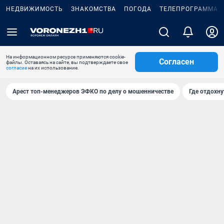
НЕДВИЖИМОСТЬ
ЗНАКОМСТВА
ПОГОДА
ТЕЛЕПРОГРАММА
На информационном ресурсе применяются cookie-
Согласен
файлы. Оставаясь на сайте, вы подтверждаете свое
согласие
на их использование.
Арест топ-менеджеров ЭФКО по делу о мошенничестве
Где отдохну