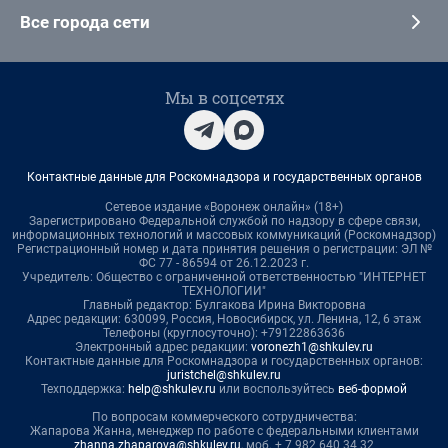
Все города сети
Мы в соцсетях
Контактные данные для Роскомнадзора и государственных органов
Сетевое издание «Воронеж онлайн» (18+)
Зарегистрировано Федеральной службой по надзору в сфере связи,
информационных технологий и массовых коммуникаций (Роскомнадзор)
Регистрационный номер и дата принятия решения о регистрации: ЭЛ №
ФС 77 - 86594 от 26.12.2023 г.
Учредитель: Общество с ограниченной ответственностью "ИНТЕРНЕТ
ТЕХНОЛОГИИ"
Главный редактор: Булгакова Ирина Викторовна
Адрес редакции: 630099, Россия, Новосибирск, ул. Ленина, 12, 6 этаж
Телефоны (круглосуточно): +79122863636
Электронный адрес редакции:
voronezh1@shkulev.ru
Контактные данные для Роскомнадзора и государственных органов:
juristchel@shkulev.ru
Техподдержка:
help@shkulev.ru
или воспользуйтесь
веб-формой
По вопросам коммерческого сотрудничества:
Жапарова Жанна, менеджер по работе с федеральными клиентами
zhanna.zhaparova@shkulev.ru
, моб. + 7 982 640 34 32