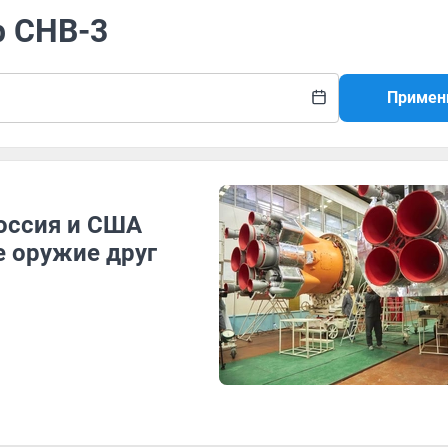
р СНВ-3
Примен
оссия и США
 оружие друг