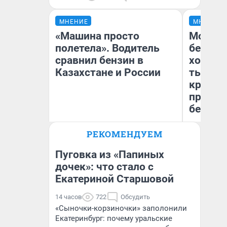
МНЕНИЕ
МНЕНИЕ
«Машина просто
Мой ба
полетела». Водитель
береже
сравнил бензин в
хотела 
Казахстане и России
тысяч,
кредит,
приеха
безопа
РЕКОМЕНДУЕМ
Кс
Анатолий Кузнецов
Ав
Пуговка из «Папиных
дочек»: что стало с
Екатериной Старшовой
14 часов
722
Обсудить
«Сыночки-корзиночки» заполонили
Екатеринбург: почему уральские