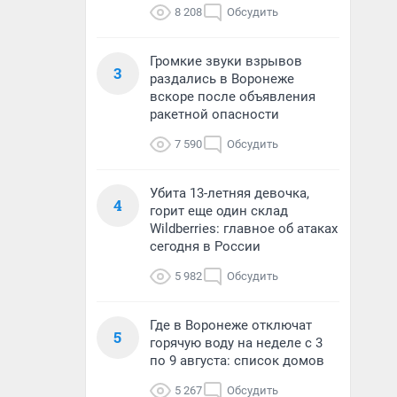
8 208
Обсудить
Громкие звуки взрывов
3
раздались в Воронеже
вскоре после объявления
ракетной опасности
7 590
Обсудить
Убита 13-летняя девочка,
4
горит еще один склад
Wildberries: главное об атаках
сегодня в России
5 982
Обсудить
Где в Воронеже отключат
5
горячую воду на неделе с 3
по 9 августа: список домов
5 267
Обсудить