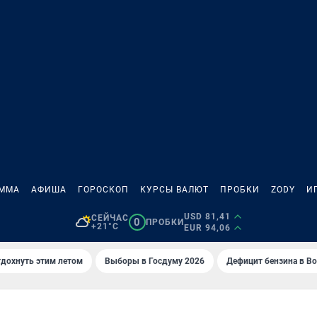
АММА
АФИША
ГОРОСКОП
КУРСЫ ВАЛЮТ
ПРОБКИ
ZODY
И
USD 81,41
СЕЙЧАС
0
ПРОБКИ
+21°C
EUR 94,06
тдохнуть этим летом
Выборы в Госдуму 2026
Дефицит бензина в В