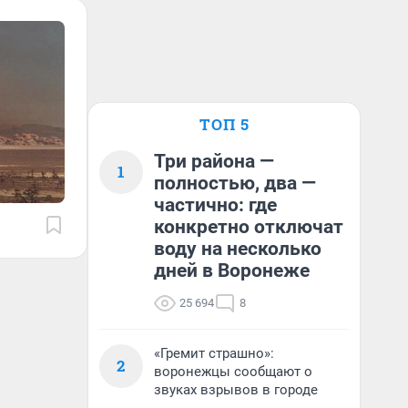
ТОП 5
Три района —
1
полностью, два —
частично: где
конкретно отключат
воду на несколько
дней в Воронеже
25 694
8
«Гремит страшно»:
2
воронежцы сообщают о
звуках взрывов в городе