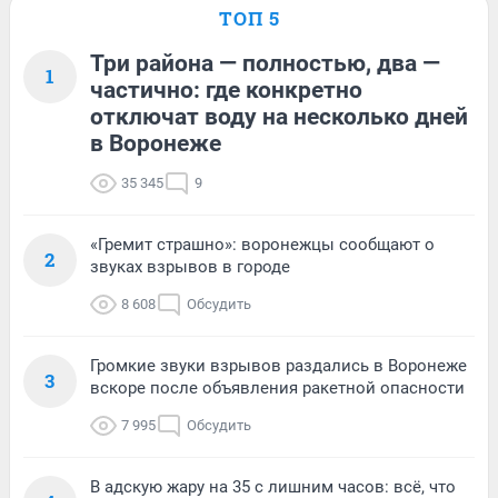
ТОП 5
Три района — полностью, два —
1
частично: где конкретно
отключат воду на несколько дней
в Воронеже
35 345
9
«Гремит страшно»: воронежцы сообщают о
2
звуках взрывов в городе
8 608
Обсудить
Громкие звуки взрывов раздались в Воронеже
3
вскоре после объявления ракетной опасности
7 995
Обсудить
В адскую жару на 35 с лишним часов: всё, что