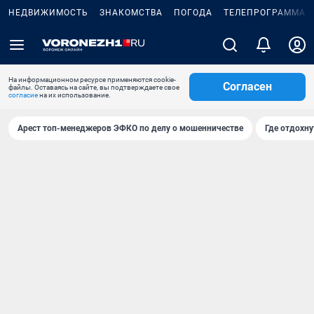
НЕДВИЖИМОСТЬ
ЗНАКОМСТВА
ПОГОДА
ТЕЛЕПРОГРАММА
На информационном ресурсе применяются cookie-
Согласен
файлы. Оставаясь на сайте, вы подтверждаете свое
согласие
на их использование.
Арест топ-менеджеров ЭФКО по делу о мошенничестве
Где отдохну