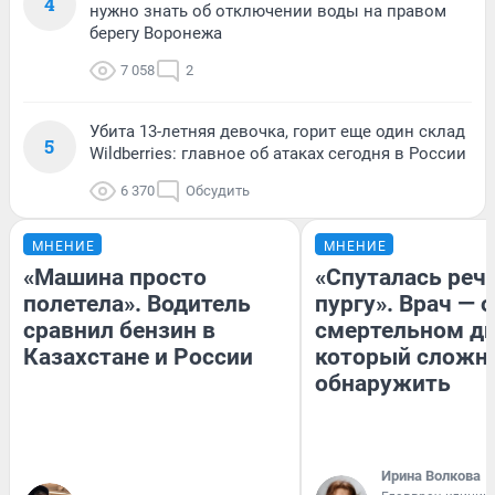
4
нужно знать об отключении воды на правом
берегу Воронежа
7 058
2
Убита 13-летняя девочка, горит еще один склад
5
Wildberries: главное об атаках сегодня в России
6 370
Обсудить
МНЕНИЕ
МНЕНИЕ
«Машина просто
«Спуталась речь
полетела». Водитель
пургу». Врач — о
сравнил бензин в
смертельном ди
Казахстане и России
который сложн
обнаружить
Ирина Волкова