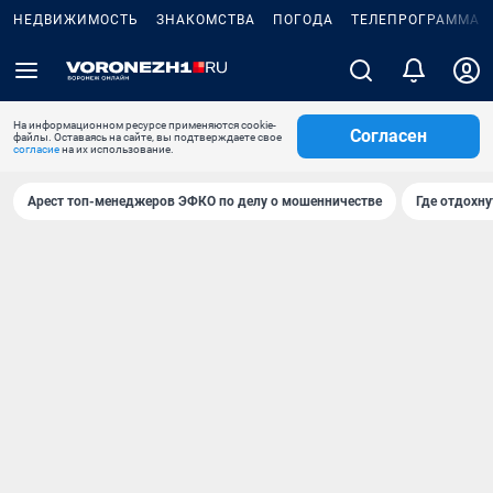
НЕДВИЖИМОСТЬ
ЗНАКОМСТВА
ПОГОДА
ТЕЛЕПРОГРАММА
На информационном ресурсе применяются cookie-
Согласен
файлы. Оставаясь на сайте, вы подтверждаете свое
согласие
на их использование.
Арест топ-менеджеров ЭФКО по делу о мошенничестве
Где отдохну