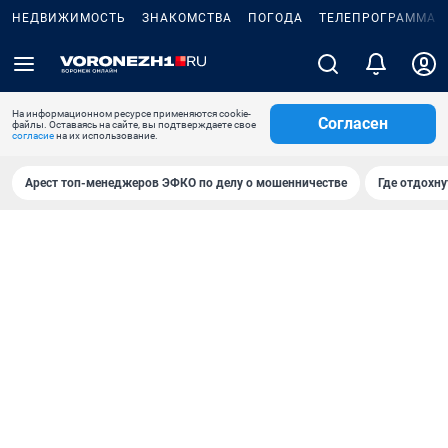
НЕДВИЖИМОСТЬ
ЗНАКОМСТВА
ПОГОДА
ТЕЛЕПРОГРАММА
На информационном ресурсе применяются cookie-
Согласен
файлы. Оставаясь на сайте, вы подтверждаете свое
согласие
на их использование.
Арест топ-менеджеров ЭФКО по делу о мошенничестве
Где отдохну