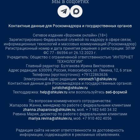
Мы в соцсетях
Контактные данные для Роскомнадзора и государственных органов
Сетевое издание «Воронеж онлайн» (18+)
Зарегистрировано Федеральной службой по надзору в сфере связи,
информационных технологий и массовых коммуникаций (Роскомнадзор)
Регистрационный номер и дата принятия решения о регистрации: ЭЛ №
ФС 77 - 86594 от 26.12.2023 г.
Учредитель: Общество с ограниченной ответственностью "ИНТЕРНЕТ
ТЕХНОЛОГИИ"
Главный редактор: Булгакова Ирина Викторовна
Адрес редакции: 630099, Россия, Новосибирск, ул. Ленина, 12, 6 этаж
Телефоны (круглосуточно): +79122863636
Электронный адрес редакции:
voronezh1@shkulev.ru
Контактные данные для Роскомнадзора и государственных органов:
juristchel@shkulev.ru
Техподдержка:
help@shkulev.ru
или воспользуйтесь
веб-формой
По вопросам коммерческого сотрудничества:
Жапарова Жанна, менеджер по работе с федеральными клиентами
zhanna.zhaparova@shkulev.ru
, моб. + 7 982 640 34 32
Ревина Мария, директор по работе с федеральными клиентами
mariya.revina@shkulev.ru
, моб. +7 910 402 4056
Редакция сайта не несет ответственности за достоверность
информации, содержащейся в рекламных объявлениях.