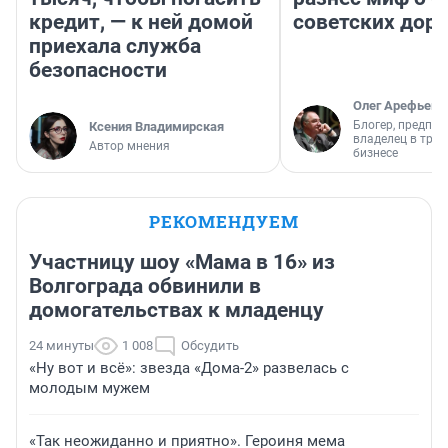
кредит, — к ней домой
советских доро
приехала служба
безопасности
Олег Арефьев
Блогер, предпри
Ксения Владимирская
владелец в тра
Автор мнения
бизнесе
РЕКОМЕНДУЕМ
Участницу шоу «Мама в 16» из
Волгограда обвинили в
домогательствах к младенцу
24 минуты
1 008
Обсудить
«Ну вот и всё»: звезда «Дома-2» развелась с
молодым мужем
«Так неожиданно и приятно». Героиня мема