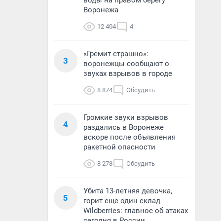
воды на правом берегу
Воронежа
12 404
4
«Гремит страшно»:
3
воронежцы сообщают о
звуках взрывов в городе
8 874
Обсудить
Громкие звуки взрывов
4
раздались в Воронеже
вскоре после объявления
ракетной опасности
8 278
Обсудить
Убита 13-летняя девочка,
5
горит еще один склад
Wildberries: главное об атаках
сегодня в России