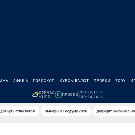
АММА
АФИША
ГОРОСКОП
КУРСЫ ВАЛЮТ
ПРОБКИ
ZODY
И
USD 82,17
СЕЙЧАС
0
ПРОБКИ
+20°C
EUR 94,84
тдохнуть этим летом
Выборы в Госдуму 2026
Дефицит бензина в В