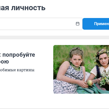
ная личность
Примен
: попробуйте
рою
 любимые картины