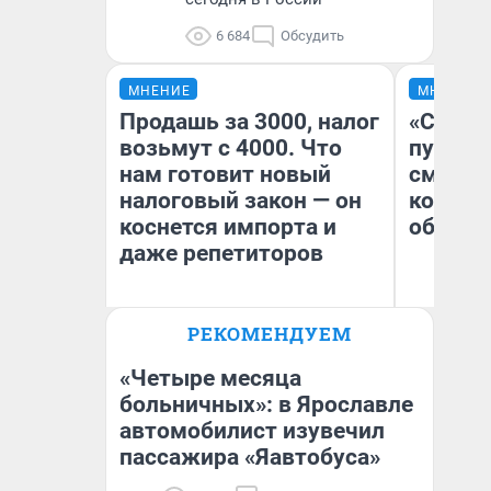
6 684
Обсудить
МНЕНИЕ
МНЕНИЕ
Продашь за 3000, налог
«Спутал
возьмут с 4000. Что
пургу».
нам готовит новый
смерте
налоговый закон — он
которы
коснется импорта и
обнару
даже репетиторов
Ир
РЕКОМЕНДУЕМ
Гл
Анастасия Завгородняя
«Р
Во
«Четыре месяца
больничных»: в Ярославле
автомобилист изувечил
пассажира «Яавтобуса»