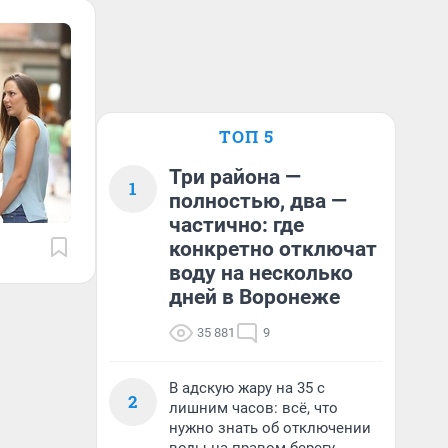
ТОП 5
Три района —
1
полностью, два —
частично: где
конкретно отключат
воду на несколько
дней в Воронеже
35 881
9
В адскую жару на 35 с
2
лишним часов: всё, что
нужно знать об отключении