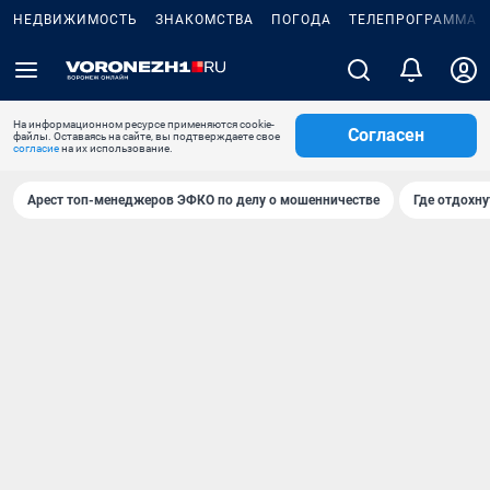
НЕДВИЖИМОСТЬ
ЗНАКОМСТВА
ПОГОДА
ТЕЛЕПРОГРАММА
На информационном ресурсе применяются cookie-
Согласен
файлы. Оставаясь на сайте, вы подтверждаете свое
согласие
на их использование.
Арест топ-менеджеров ЭФКО по делу о мошенничестве
Где отдохну