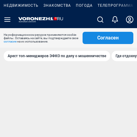
НЕДВИЖИМОСТЬ
ЗНАКОМСТВА
ПОГОДА
ТЕЛЕПРОГРАММА
На информационном ресурсе применяются cookie-
Согласен
файлы. Оставаясь на сайте, вы подтверждаете свое
согласие
на их использование.
Арест топ-менеджеров ЭФКО по делу о мошенничестве
Где отдохну