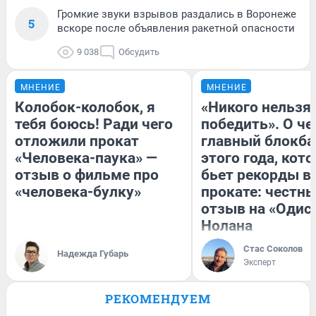
Громкие звуки взрывов раздались в Воронеже
5
вскоре после объявления ракетной опасности
9 038
Обсудить
МНЕНИЕ
МНЕНИЕ
Колобок-колобок, я
«Никого нельзя
тебя боюсь! Ради чего
победить». О ч
отложили прокат
главный блокба
«Человека-паука» —
этого года, кот
отзыв о фильме про
бьет рекорды в
«человека-булку»
прокате: честн
отзыв на «Одис
Нолана
Стас Соколов
Надежда Губарь
Эксперт
РЕКОМЕНДУЕМ