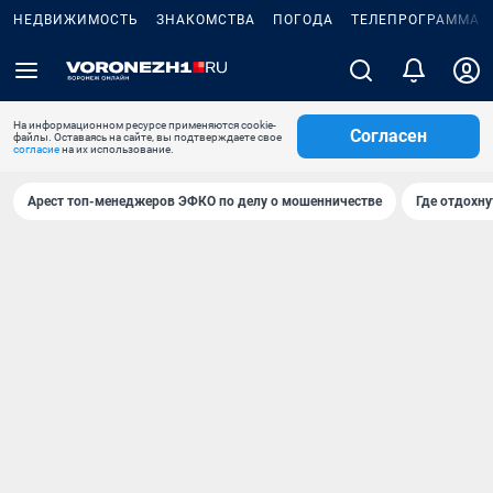
НЕДВИЖИМОСТЬ
ЗНАКОМСТВА
ПОГОДА
ТЕЛЕПРОГРАММА
На информационном ресурсе применяются cookie-
Согласен
файлы. Оставаясь на сайте, вы подтверждаете свое
согласие
на их использование.
Арест топ-менеджеров ЭФКО по делу о мошенничестве
Где отдохну