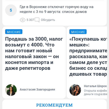
Где в Воронеже отключат горячую воду на
5
неделе с 3 по 9 августа: список домов
5 307
Обсудить
МНЕНИЕ
МНЕНИЕ
Продашь за 3000, налог
«Покупаешь кот
возьмут с 4000. Что
мешке»:
нам готовит новый
предпринимате
налоговый закон — он
рассказала, как
коснется импорта и
самом деле уст
даже репетиторов
бизнес со скла
дешевых товар
Наталья Шорохо
Анастасия Завгородняя
Открыла кофейну
деньги соцразви
РЕКОМЕНДУЕМ