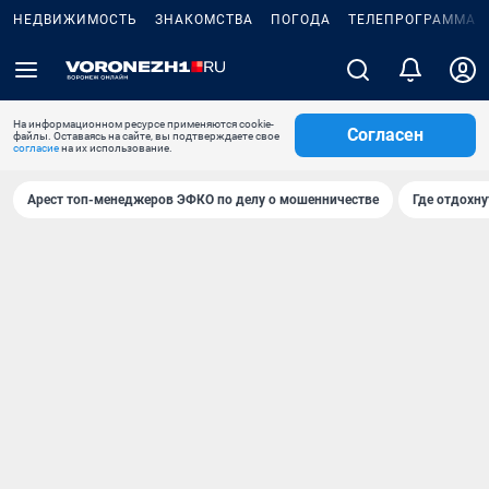
НЕДВИЖИМОСТЬ
ЗНАКОМСТВА
ПОГОДА
ТЕЛЕПРОГРАММА
На информационном ресурсе применяются cookie-
Согласен
файлы. Оставаясь на сайте, вы подтверждаете свое
согласие
на их использование.
Арест топ-менеджеров ЭФКО по делу о мошенничестве
Где отдохну