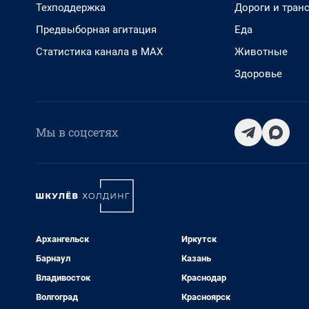
Техподдержка
Дороги и тран
Предвыборная агитация
Еда
Статистика канала в MAX
Животные
Здоровье
Мы в соцсетях
Архангельск
Иркутск
Барнаул
Казань
Владивосток
Краснодар
Волгоград
Красноярск