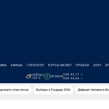
АММА
АФИША
ГОРОСКОП
КУРСЫ ВАЛЮТ
ПРОБКИ
ZODY
И
USD 82,17
СЕЙЧАС
1
ПРОБКИ
+25°C
EUR 94,84
тдохнуть этим летом
Выборы в Госдуму 2026
Дефицит бензина в В