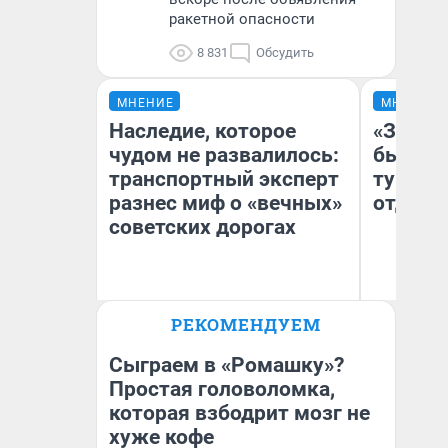
ракетной опасности
8 831
Обсудить
МНЕНИЕ
МНЕНИЕ
Наследие, которое
«За не
чудом не развалилось:
были с
транспортный эксперт
турист
разнес миф о «вечных»
отдыхе
советских дорогах
Олег Арефьев
РЕКОМЕНДУЕМ
Ал
Блогер, предприниматель,
владелец в транспортном
за
бизнесе
ре
Сыграем в «Ромашку»?
Простая головоломка,
которая взбодрит мозг не
хуже кофе