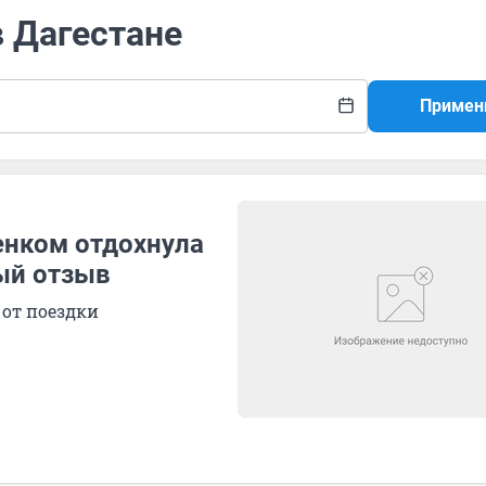
в Дагестане
Примен
бенком отдохнула
ый отзыв
 от поездки