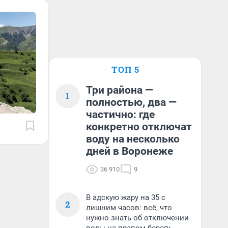
ТОП 5
Три района —
1
полностью, два —
частично: где
конкретно отключат
воду на несколько
дней в Воронеже
36 910
9
В адскую жару на 35 с
2
лишним часов: всё, что
нужно знать об отключении