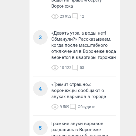
воды на правом берегу
Воронежа
23 952
12
«Девять утра, а воды нет!
3
Обманули?» Рассказываем,
когда после масштабного
отключения в Воронеже вода
вернется в квартиры горожан
10 122
53
«Гремит страшно»:
4
воронежцы сообщают о
звуках взрывов в городе
9 509
Обсудить
Громкие звуки взрывов
5
раздались в Воронеже
вскоре после объявления