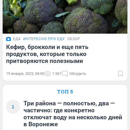
ЕДА
ИНТЕРЕСНО ПРО ЕДУ
ОБЗОР
Кефир, брокколи и еще пять
продуктов, которые только
притворяются полезными
19 января, 2023, 08:00
1 567
Обсудить
ТОП 5
Три района — полностью, два —
1
частично: где конкретно
отключат воду на несколько дней
в Воронеже