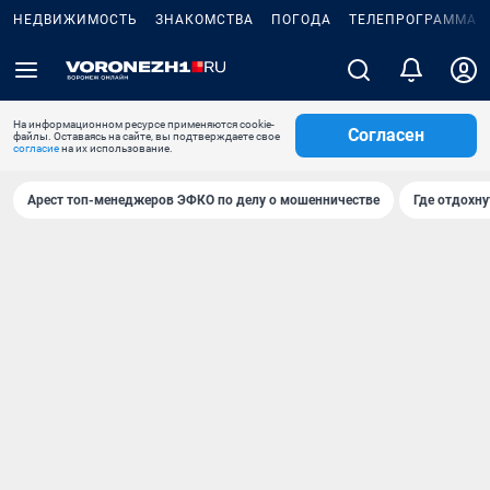
НЕДВИЖИМОСТЬ
ЗНАКОМСТВА
ПОГОДА
ТЕЛЕПРОГРАММА
На информационном ресурсе применяются cookie-
Согласен
файлы. Оставаясь на сайте, вы подтверждаете свое
согласие
на их использование.
Арест топ-менеджеров ЭФКО по делу о мошенничестве
Где отдохну