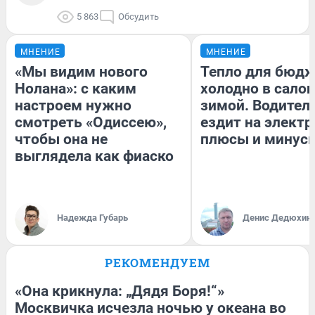
5 863
Обсудить
МНЕНИЕ
МНЕНИЕ
«Мы видим нового
Тепло для бюдж
Нолана»: с каким
холодно в сало
настроем нужно
зимой. Водитель
смотреть «Одиссею»,
ездит на электр
чтобы она не
плюсы и минус
выглядела как фиаско
Надежда Губарь
Денис Дедюхин
РЕКОМЕНДУЕМ
«Она крикнула: „Дядя Боря!“»
Москвичка исчезла ночью у океана во