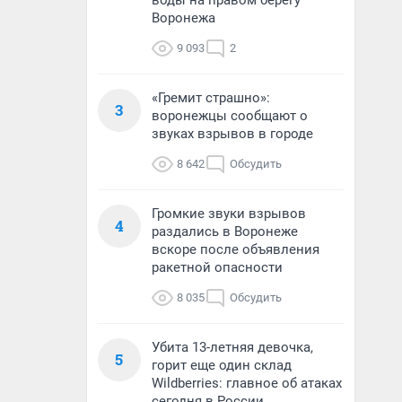
воды на правом берегу
Воронежа
9 093
2
«Гремит страшно»:
3
воронежцы сообщают о
звуках взрывов в городе
8 642
Обсудить
Громкие звуки взрывов
4
раздались в Воронеже
вскоре после объявления
ракетной опасности
8 035
Обсудить
Убита 13-летняя девочка,
5
горит еще один склад
Wildberries: главное об атаках
сегодня в России