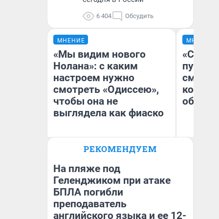
6 404
Обсудить
МНЕНИЕ
МНЕНИЕ
«Мы видим нового
«Спутал
Нолана»: с каким
пургу».
настроем нужно
смерте
смотреть «Одиссею»,
которы
чтобы она не
обнару
выглядела как фиаско
Ир
РЕКОМЕНДУЕМ
Гл
Надежда Губарь
«Р
Во
На пляже под
Геленджиком при атаке
БПЛА погибли
преподаватель
английского языка и ее 12-