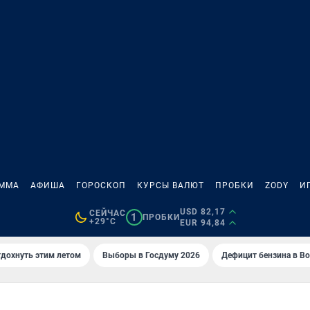
АММА
АФИША
ГОРОСКОП
КУРСЫ ВАЛЮТ
ПРОБКИ
ZODY
И
USD 82,17
СЕЙЧАС
1
ПРОБКИ
+29°C
EUR 94,84
тдохнуть этим летом
Выборы в Госдуму 2026
Дефицит бензина в В