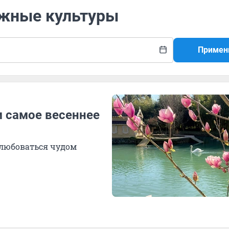
Южные культуры
Примен
м самое весеннее
 любоваться чудом