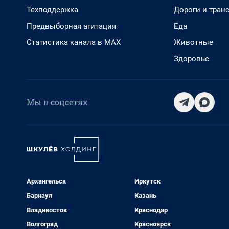
Техподдержка
Дороги и тран
Предвыборная агитация
Еда
Статистика канала в MAX
Животные
Здоровье
Мы в соцсетях
Архангельск
Иркутск
Барнаул
Казань
Владивосток
Краснодар
Волгоград
Красноярск