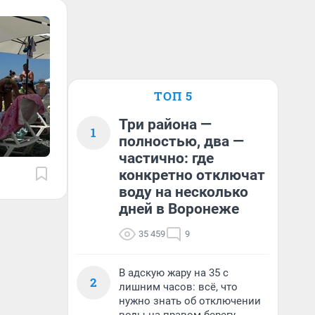
ТОП 5
Три района —
1
полностью, два —
частично: где
конкретно отключат
воду на несколько
дней в Воронеже
35 459
9
В адскую жару на 35 с
2
лишним часов: всё, что
нужно знать об отключении