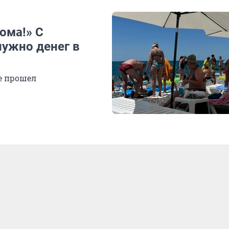
ома!» С
нужно денег в
е прошел