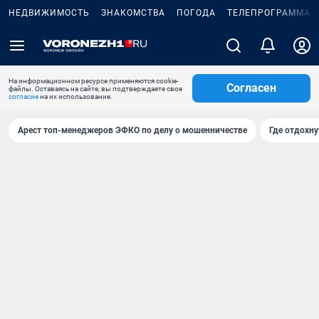
НЕДВИЖИМОСТЬ
ЗНАКОМСТВА
ПОГОДА
ТЕЛЕПРОГРАММА
На информационном ресурсе применяются cookie-
Согласен
файлы. Оставаясь на сайте, вы подтверждаете свое
согласие
на их использование.
Арест топ-менеджеров ЭФКО по делу о мошенничестве
Где отдохну