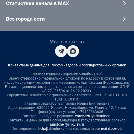
Статистика канала в MAX
Все города сети
Мы в соцсетях
Контактные данные для Роскомнадзора и государственных органов
Сетевое издание «Воронеж онлайн» (18+)
Зарегистрировано Федеральной службой по надзору в сфере связи,
информационных технологий и массовых коммуникаций (Роскомнадзор)
Регистрационный номер и дата принятия решения о регистрации: ЭЛ №
ФС 77 - 86594 от 26.12.2023 г.
Учредитель: Общество с ограниченной ответственностью "ИНТЕРНЕТ
ТЕХНОЛОГИИ"
Главный редактор: Булгакова Ирина Викторовна
Адрес редакции: 630099, Россия, Новосибирск, ул. Ленина, 12, 6 этаж
Телефоны (круглосуточно): +79122863636
Электронный адрес редакции:
voronezh1@shkulev.ru
Контактные данные для Роскомнадзора и государственных органов:
juristchel@shkulev.ru
Техподдержка:
help@shkulev.ru
или воспользуйтесь
веб-формой