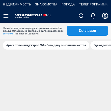
НЕДВИЖИМОСТЬ
ЗНАКОМСТВА
ПОГОДА
ТЕЛЕПРОГРАММА
На информационном ресурсе применяются cookie-
Согласен
файлы. Оставаясь на сайте, вы подтверждаете свое
согласие
на их использование.
Арест топ-менеджеров ЭФКО по делу о мошенничестве
Где отдохну