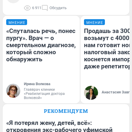
6 911
Обсудить
МНЕНИЕ
МНЕНИЕ
«Спуталась речь, понес
Продашь за 3000
пургу». Врач — о
возьмут с 4000.
смертельном диагнозе,
нам готовит но
который сложно
налоговый зако
обнаружить
коснется импор
даже репетитор
Ирина Волкова
Главврач клиники
Анастасия Завг
«Реабилитация доктора
Волковой»
РЕКОМЕНДУЕМ
«Я потерял жену, детей, всё»:
откровения экс-рабочего уфимской