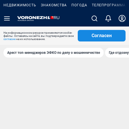
НЕДВИЖИМОСТЬ
ЗНАКОМСТВА
ПОГОДА
ТЕЛЕПРОГРАММА
На информационном ресурсе применяются cookie-
Согласен
файлы. Оставаясь на сайте, вы подтверждаете свое
согласие
на их использование.
Арест топ-менеджеров ЭФКО по делу о мошенничестве
Где отдохну