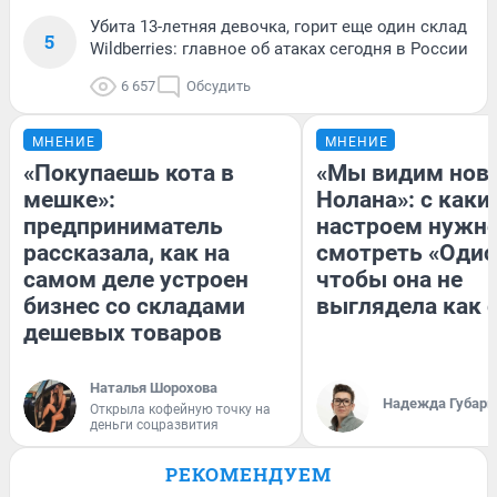
Убита 13-летняя девочка, горит еще один склад
5
Wildberries: главное об атаках сегодня в России
6 657
Обсудить
МНЕНИЕ
МНЕНИЕ
«Покупаешь кота в
«Мы видим нов
мешке»:
Нолана»: с каки
предприниматель
настроем нужн
рассказала, как на
смотреть «Одис
самом деле устроен
чтобы она не
бизнес со складами
выглядела как 
дешевых товаров
Наталья Шорохова
Надежда Губарь
Открыла кофейную точку на
деньги соцразвития
РЕКОМЕНДУЕМ