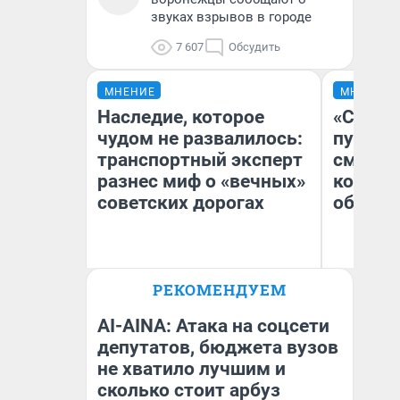
звуках взрывов в городе
7 607
Обсудить
МНЕНИЕ
МНЕНИЕ
Наследие, которое
«Спутал
чудом не развалилось:
пургу».
транспортный эксперт
смерте
разнес миф о «вечных»
которы
советских дорогах
обнару
Олег Арефьев
Ир
РЕКОМЕНДУЕМ
Блогер, предприниматель,
Гл
владелец в транспортном
«Р
бизнесе
Во
AI-AINA: Атака на соцсети
депутатов, бюджета вузов
не хватило лучшим и
сколько стоит арбуз