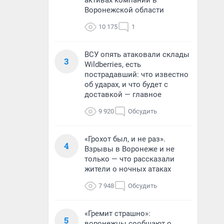
активах компании в
Воронежской области
10 175
1
ВСУ опять атаковали склады
3
Wildberries, есть
пострадавший: что известно
об ударах, и что будет с
доставкой — главное
9 920
Обсудить
«Грохот был, и не раз».
4
Взрывы в Воронеже и не
только — что рассказали
жители о ночных атаках
7 948
Обсудить
«Гремит страшно»:
5
воронежцы сообщают о