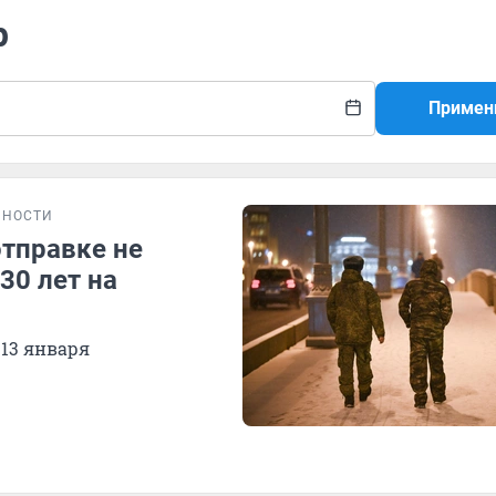
р
Примен
БНОСТИ
отправке не
30 лет на
 13 января