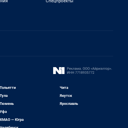
ения
Спецпроекты
Тольятти
Чита
Тула
Якутск
Тюмень
Ярославль
Уфа
ХМАО — Югра
Челябинск