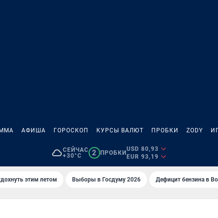
АММА
АФИША
ГОРОСКОП
КУРСЫ ВАЛЮТ
ПРОБКИ
ZODY
И
USD 80,93
СЕЙЧАС
2
ПРОБКИ
+30°C
EUR 93,19
тдохнуть этим летом
Выборы в Госдуму 2026
Дефицит бензина в В