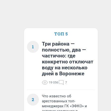
ТОП 5
Три района —
1
полностью, два —
частично: где
конкретно отключат
воду на несколько
дней в Воронеже
19 056
7
Что известно об
2
арестованных топ-
менеджерах ГК «ЭФКО» и