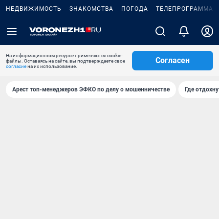
НЕДВИЖИМОСТЬ
ЗНАКОМСТВА
ПОГОДА
ТЕЛЕПРОГРАММА
На информационном ресурсе применяются cookie-
Согласен
файлы. Оставаясь на сайте, вы подтверждаете свое
согласие
на их использование.
Арест топ-менеджеров ЭФКО по делу о мошенничестве
Где отдохну