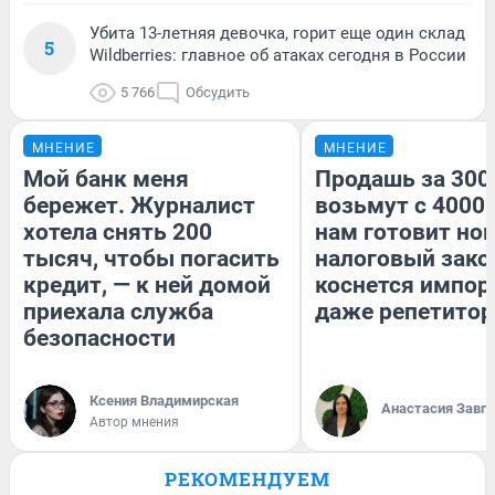
Убита 13-летняя девочка, горит еще один склад
5
Wildberries: главное об атаках сегодня в России
5 766
Обсудить
МНЕНИЕ
МНЕНИЕ
Мой банк меня
Продашь за 3000
бережет. Журналист
возьмут с 4000.
хотела снять 200
нам готовит но
тысяч, чтобы погасить
налоговый зако
кредит, — к ней домой
коснется импор
приехала служба
даже репетитор
безопасности
Ксения Владимирская
Анастасия Завг
Автор мнения
РЕКОМЕНДУЕМ