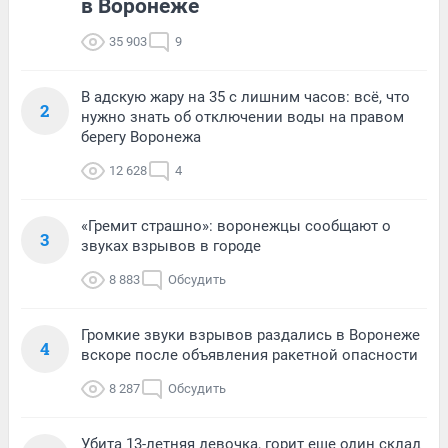
в Воронеже
35 903
9
В адскую жару на 35 с лишним часов: всё, что
2
нужно знать об отключении воды на правом
берегу Воронежа
12 628
4
«Гремит страшно»: воронежцы сообщают о
3
звуках взрывов в городе
8 883
Обсудить
Громкие звуки взрывов раздались в Воронеже
4
вскоре после объявления ракетной опасности
8 287
Обсудить
Убита 13-летняя девочка, горит еще один склад