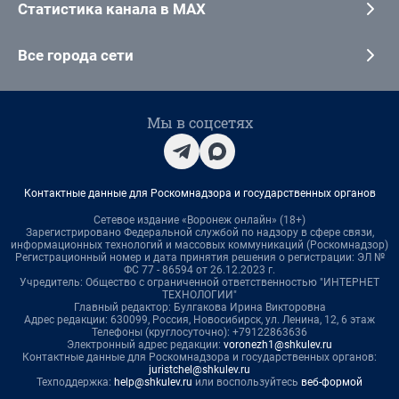
Статистика канала в MAX
Все города сети
Мы в соцсетях
Контактные данные для Роскомнадзора и государственных органов
Сетевое издание «Воронеж онлайн» (18+)
Зарегистрировано Федеральной службой по надзору в сфере связи,
информационных технологий и массовых коммуникаций (Роскомнадзор)
Регистрационный номер и дата принятия решения о регистрации: ЭЛ №
ФС 77 - 86594 от 26.12.2023 г.
Учредитель: Общество с ограниченной ответственностью "ИНТЕРНЕТ
ТЕХНОЛОГИИ"
Главный редактор: Булгакова Ирина Викторовна
Адрес редакции: 630099, Россия, Новосибирск, ул. Ленина, 12, 6 этаж
Телефоны (круглосуточно): +79122863636
Электронный адрес редакции:
voronezh1@shkulev.ru
Контактные данные для Роскомнадзора и государственных органов:
juristchel@shkulev.ru
Техподдержка:
help@shkulev.ru
или воспользуйтесь
веб-формой