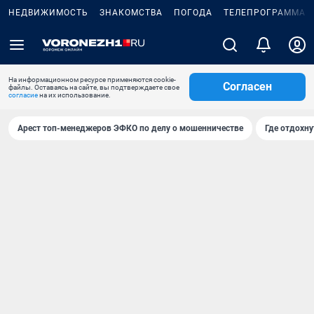
НЕДВИЖИМОСТЬ
ЗНАКОМСТВА
ПОГОДА
ТЕЛЕПРОГРАММА
На информационном ресурсе применяются cookie-
Согласен
файлы. Оставаясь на сайте, вы подтверждаете свое
согласие
на их использование.
Арест топ-менеджеров ЭФКО по делу о мошенничестве
Где отдохну