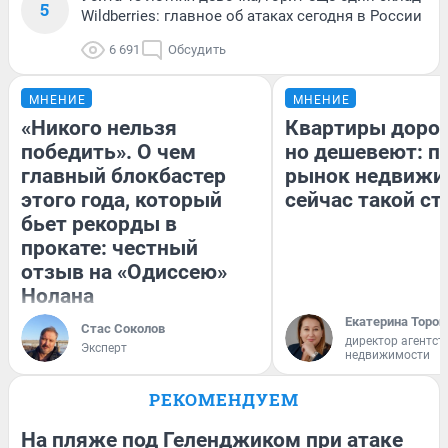
5
Wildberries: главное об атаках сегодня в России
6 691
Обсудить
МНЕНИЕ
МНЕНИЕ
«Никого нельзя
Квартиры доро
победить». О чем
но дешевеют: п
главный блокбастер
рынок недвижи
этого года, который
сейчас такой с
бьет рекорды в
прокате: честный
отзыв на «Одиссею»
Нолана
Екатерина Тороп
Стас Соколов
директор агентст
Эксперт
недвижимости
РЕКОМЕНДУЕМ
На пляже под Геленджиком при атаке