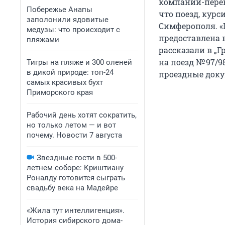
компании-перево
Побережье Анапы
что поезд, курс
заполонили ядовитые
Симферополя. «
медузы: что происходит с
предоставлена 
пляжами
рассказали в „
на поезд № 97/
Тигры на пляже и 300 оленей
в дикой природе: топ-24
проездные доку
самых красивых бухт
Приморского края
Рабочий день хотят сократить,
но только летом — и вот
почему. Новости 7 августа
Звездные гости в 500-
летнем соборе: Криштиану
Роналду готовится сыграть
свадьбу века на Мадейре
«Жила тут интеллигенция».
История сибирского дома-