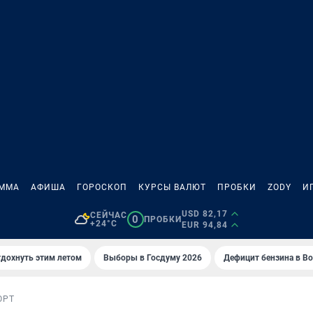
АММА
АФИША
ГОРОСКОП
КУРСЫ ВАЛЮТ
ПРОБКИ
ZODY
И
USD 82,17
СЕЙЧАС
0
ПРОБКИ
+24°C
EUR 94,84
тдохнуть этим летом
Выборы в Госдуму 2026
Дефицит бензина в В
ОРТ