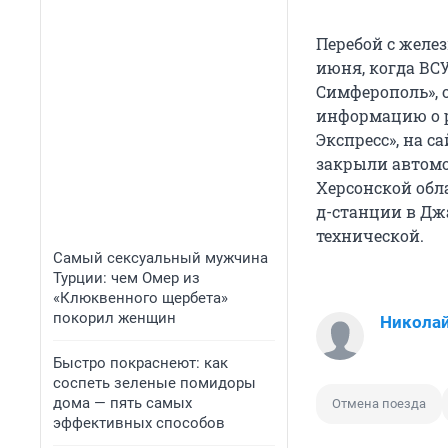
Перебой с желе
июня, когда ВС
Симферополь», 
информацию о р
Экспресс», на с
закрыли автомо
Херсонской обл
д-станции в Джа
технической.
Самый сексуальный мужчина
Турции: чем Омер из
«Клюквенного щербета»
покорил женщин
Николай
Быстро покраснеют: как
соспеть зеленые помидоры
дома — пять самых
Отмена поезда
эффективных способов