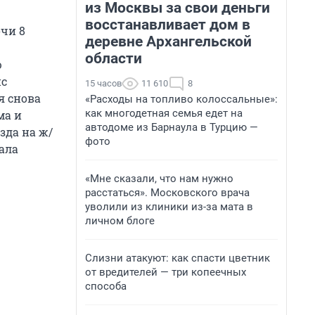
из Москвы за свои деньги
восстанавливает дом в
чи 8
деревне Архангельской
области
ю
ис
15 часов
11 610
8
я снова
«Расходы на топливо колоссальные»:
как многодетная семья едет на
ма и
автодоме из Барнаула в Турцию —
езда на ж/
фото
ала
«Мне сказали, что нам нужно
расстаться». Московского врача
уволили из клиники из-за мата в
личном блоге
Слизни атакуют: как спасти цветник
от вредителей — три копеечных
способа