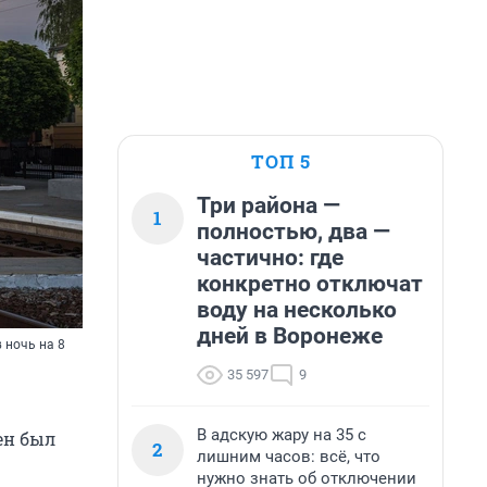
ТОП 5
Три района —
1
полностью, два —
частично: где
конкретно отключат
воду на несколько
дней в Воронеже
 ночь на 8
35 597
9
В адскую жару на 35 с
ен был
2
лишним часов: всё, что
нужно знать об отключении