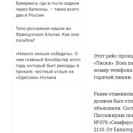
бумеранга, где в гости ходили
через балконы, — таких всего
два в России
Тело россиянки нашли во
Французских Альпах. Как она
погибла?
«Никого нельзя победить». О
Этот рейс прохо
чем главный блокбастер этого
«Лиски». Всех п
года, который бьет рекорды в
номер телефона
прокате: честный отзыв на
горячей линии: +
«Одиссею» Нолана
Ранее отменили 
должен был отп
объяснили. Сост
Пассажирам ска
№ 078 «Симферо
21:10. От Евпат