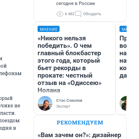
сегодня в России
6 482
Обсудить
МНЕНИЕ
МНЕНИ
«Никого нельзя
Прода
победить». О чем
возьм
главный блокбастер
нам г
и
этого года, который
налог
вой
бьет рекорды в
косне
елефонам
прокате: честный
даже 
отзыв на «Одиссею»
Нолана
торый
Стас Соколов
зчике не
Эксперт
ласти.
поездом
РЕКОМЕНДУЕМ
одня в
«Вам зачем он?»: дизайнер