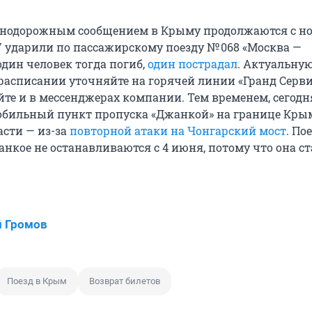
знодорожным сообщением в Крыму продолжаются с но
У ударили по пассажирскому поезду № 068 «Москва —
один человек тогда погиб,
один пострадал
. Актуальну
асписании уточняйте на горячей линии «Гранд Серв
айте и в мессенджерах компании. Тем временем, сегодн
бильный пункт пропуска «Джанкой» на границе Кры
асти — из-за
повторной атаки на Чонгарский мост
. По
нкое не останавливаются с 4 июня, потому что она ст
 Громов
Поезд в Крым
Возврат билетов