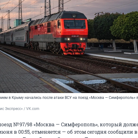
нием в Крыму начались после атаки ВСУ на поезд «Москва — Симферополь» в
ис Экспресс» / VK.com
оезд № 97/98 «Москва — Симферополь», который долж
июня в 00:55, отменяется — об этом сегодня сообщили в