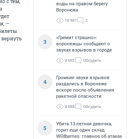
о с тем,
воды на правом берегу
з
Воронежа
удет
10 987
2
и, —
 билеты
«Гремит страшно»:
 вернуть
3
воронежцы сообщают о
звуках взрывов в городе
8 692
Обсудить
Громкие звуки взрывов
4
раздались в Воронеже
вскоре после объявления
ракетной опасности
8 088
Обсудить
Убита 13-летняя девочка,
5
горит еще один склад
Wildberries: главное об атаках