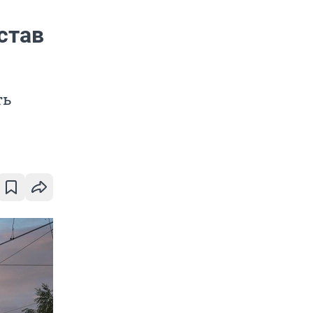
став
ть