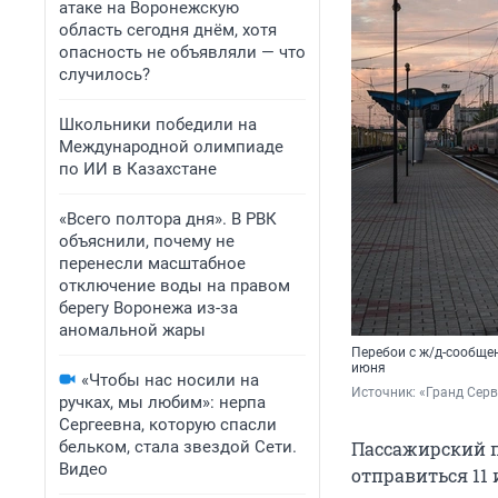
атаке на Воронежскую
область сегодня днём, хотя
опасность не объявляли — что
случилось?
Школьники победили на
Международной олимпиаде
по ИИ в Казахстане
«Всего полтора дня». В РВК
объяснили, почему не
перенесли масштабное
отключение воды на правом
берегу Воронежа из-за
аномальной жары
Перебои с ж/д-сообще
июня
«Чтобы нас носили на
Источник: 
«Гранд Серв
ручках, мы любим»: нерпа
Сергеевна, которую спасли
бельком, стала звездой Сети.
Пассажирский п
Видео
отправиться 11 