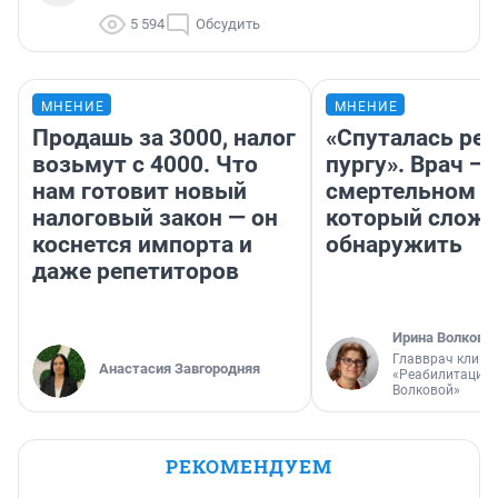
5 594
Обсудить
МНЕНИЕ
МНЕНИЕ
Продашь за 3000, налог
«Спуталась реч
возьмут с 4000. Что
пургу». Врач — 
нам готовит новый
смертельном д
налоговый закон — он
который слож
коснется импорта и
обнаружить
даже репетиторов
Ирина Волкова
Главврач клини
Анастасия Завгородняя
«Реабилитация 
Волковой»
РЕКОМЕНДУЕМ