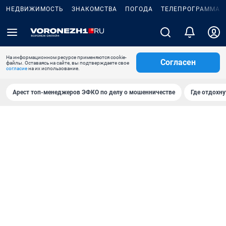
НЕДВИЖИМОСТЬ
ЗНАКОМСТВА
ПОГОДА
ТЕЛЕПРОГРАММА
На информационном ресурсе применяются cookie-
Согласен
файлы. Оставаясь на сайте, вы подтверждаете свое
согласие
на их использование.
Арест топ-менеджеров ЭФКО по делу о мошенничестве
Где отдохну