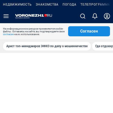
НЕДВИЖИМОСТЬ
ЗНАКОМСТВА
ПОГОДА
ТЕЛЕПРОГРАММА
На информационном ресурсе применяются cookie-
Согласен
файлы. Оставаясь на сайте, вы подтверждаете свое
согласие
на их использование.
Арест топ-менеджеров ЭФКО по делу о мошенничестве
Где отдохну