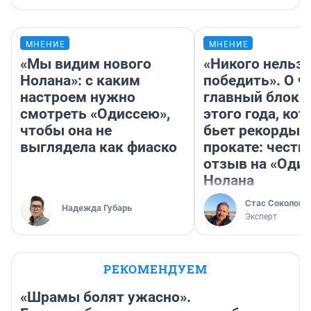
МНЕНИЕ
МНЕНИЕ
«Мы видим нового
«Никого нельз
Нолана»: с каким
победить». О ч
настроем нужно
главный блокб
смотреть «Одиссею»,
этого года, ко
чтобы она не
бьет рекорды 
выглядела как фиаско
прокате: честн
отзыв на «Оди
Нолана
Стас Соколов
Надежда Губарь
Эксперт
РЕКОМЕНДУЕМ
«Шрамы болят ужасно».