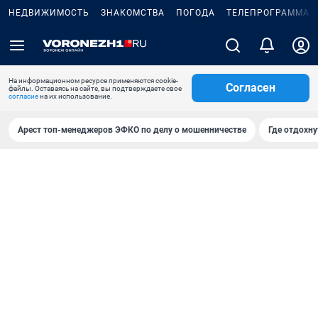
НЕДВИЖИМОСТЬ
ЗНАКОМСТВА
ПОГОДА
ТЕЛЕПРОГРАММА
На информационном ресурсе применяются cookie-
Согласен
файлы. Оставаясь на сайте, вы подтверждаете свое
согласие
на их использование.
Арест топ-менеджеров ЭФКО по делу о мошенничестве
Где отдохну